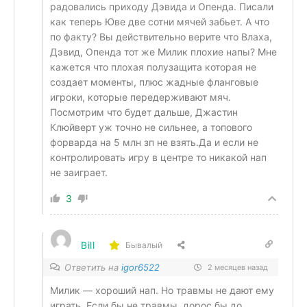
радовались приходу Дэвида и Опенда. Писали
как теперь Юве две сотни мячей забьет. А что
по факту? Вы действительно верите что Влаха,
Дэвид, Опенда тот же Милик плохие напы? Мне
кажется что плохая полузащита которая не
создает моменты, плюс жадные фланговые
игроки, которые передерживают мяч.
Посмотрим что будет дальше, Джастин
Клюйверт уж точно не сильнее, а топового
форварда на 5 млн зп не взять.Да и если не
контролировать игру в центре то никакой нап
не заиграет.
3
Bill
Бывалый
Ответить на
igor6522
2 месяцев назад
Милик — хороший нап. Но травмы не дают ему
играть. Если бы не травмы, дорос бы до