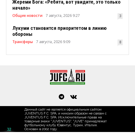
Жереми Бога: «Ребята, вот увидите, это только
начало»
Общие новости
7 августа, 2026 9:27
3
Лукуми становится приоритетом в линию
обороны
Трансферы
7 августа, 2026 9:09
8
Данный сайт не является официальным сайтом
JUVENTUS F.C. SPA, и никоим образом не связан с
JUVENTUS F.C. SPA. Исключительные права на
товарные знаки "JUVENTUS", "JUVE" принадлежат
футбольному клубу Ювентус, Турин, Италия.
32
Основан в 2002 году.