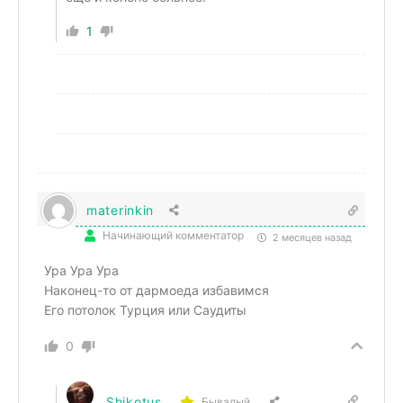
1
materinkin
Начинающий комментатор
2 месяцев назад
Ура Ура Ура
Наконец-то от дармоеда избавимся
Его потолок Турция или Саудиты
0
Shikotus
Бывалый