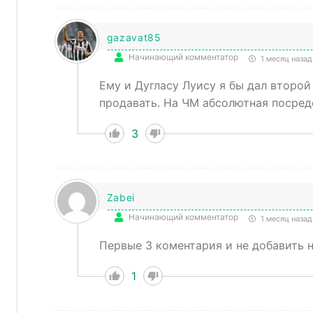
gazavat85
Начинающий комментатор
1 месяц назад
Ему и Дугласу Луису я бы дал второ
продавать. На ЧМ абсолютная посред
3
Zabei
Начинающий комментатор
1 месяц назад
Первые 3 коментария и не добавить не
1