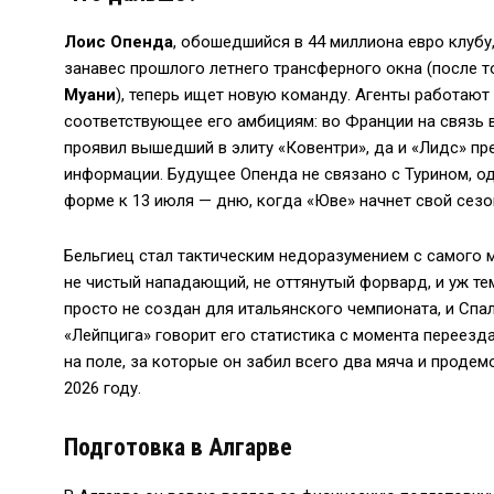
Лоис Опенда
, обошедшийся в 44 миллиона евро клуб
занавес прошлого летнего трансферного окна (после т
Муани
), теперь ищет новую команду. Агенты работают 
соответствующее его амбициям: во Франции на связь вы
проявил вышедший в элиту «Ковентри», да и «Лидс» п
информации. Будущее Опенда не связано с Турином, од
форме к 13 июля — дню, когда «Юве» начнет свой сезо
Бельгиец стал тактическим недоразумением с самого м
не чистый нападающий, не оттянутый форвард, и уж те
просто не создан для итальянского чемпионата, и Спал
«Лейпцига» говорит его статистика с момента переезда
на поле, за которые он забил всего два мяча и проде
2026 году.
Подготовка в Алгарве