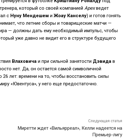
 тренируется в футболке
Криштиану Роналду
под
тренера, который со своей компанией
Apex
ведет
тал с
Нуну Мендешем
и
Жоау Канселу
) и готов гонять
онимает, что летние сборы и товарищеские матчи —
мира — должны дать ему необходимый импульс, чтобы
оторый уже давно не видит его в структуре будущего
тствия
Влаховича
и при сильной занятости
Дэвида
в
осто нет. Да, он остается самой символичной
о 26 лет: времени на то, чтобы восстановить силы
миру «Ювентуса», у него еще предостаточно.
Следующая статья
Миретти ждет «Вильярреал», Келли надеется на
Премьер-лигу