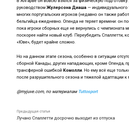
В Алгарве он вовсю взялся за физическую подготовку:
руководством
Жулерсона Диаша
— индивидуального 
многих португальских игроков (недавно он также рабо
бельгийца ежедневно. Опенда не теряет времени: он п
пока игроки сборных еще не вернулись с чемпионата 
поскорее найти новый клуб. Переубедить Спаллетти, к
«Юве», будет крайне сложно.
Но на данном этапе сезона, особенно в ситуации отсу
сборной Канады, других нападающих, кроме Опенда, пр
трансферной ошибкой
Комолли
. Но ему всё еще тольк
после разрушительного сезона и тяжелой адаптации к 
@myjuve.com, по материалам
Tuttosport
Предыдущая статья
Лучано Спаллетти досрочно выходит из отпуска