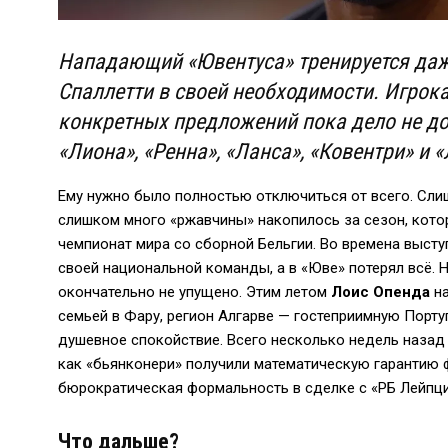
Нападающий «Ювентуса» тренируется даже
Спаллетти в своей необходимости.
Игрока
конкретных предложений пока дело не до
«Лиона», «Ренна», «Ланса», «Ковентри» и 
Ему нужно было полностью отключиться от всего. Сли
слишком много «ржавчины» накопилось за сезон, котор
чемпионат мира со сборной Бельгии. Во времена выст
своей национальной команды, а в «Юве» потерял всё. 
окончательно не упущено. Этим летом
Лоис Опенда
на
семьей в Фару, регион Алгарве — гостеприимную Порту
душевное спокойствие. Всего несколько недель назад
как «бьянконери» получили математическую гарантию ф
бюрократическая формальность в сделке с «РБ Лейпци
Что дальше?