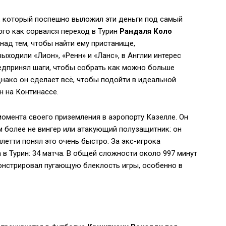
у, который поспешно выложил эти деньги под самый
ого как сорвался переход в Турин
Рандаля Коло
над тем, чтобы найти ему пристанище,
ходили «Лион», «Ренн» и «Ланс», в Англии интерес
редпринял шаги, чтобы собрать как можно больше
нако он сделает всё, чтобы подойти в идеальной
н на Континассе.
омента своего приземления в аэропорту Казелле. Он
м более не вингер или атакующий полузащитник: он
летти понял это очень быстро. За экс-игрока
 в Турин: 34 матча. В общей сложности около 997 минут
монстрировал пугающую блеклость игры, особенно в