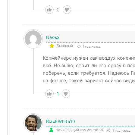
0
Neos2
Бывалый
1 год назад
Копмейнерс нужен как воздух конечно
всё. Не знаю, стоит ли его сразу в п
поберечь, если требуется. Надеюсь Га
на фланге, такой вариант сейчас вид
1
BlackWhite10
Начинающий комментатор
1 год назад