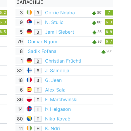
ЗАПАСНЫЕ
3
Corrie Ndaba
З
80'
6.2
7
9
N. Stulic
Н
80'
6.3
6.3
5
Jamil Siebert
З
86'
6.5
6.9
79
Oumar Ngom
86'
6.7
8
Sadik Fofana
90'
1
Christian Früchtl
В
32
J. Samooja
В
18
G. Jean
З
6
Alex Sala
П
36
F. Marchwinski
П
14
Þ. Helgason
П
80
Niko Kovač
П
11
K. Ndri
Н