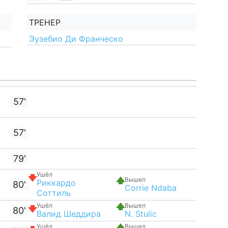
ТРЕНЕР
Эузебио Ди Франческо
57'
57'
79'
Ушёл
Вышел
Риккардо
80'
Corrie Ndaba
Соттиль
Ушёл
Вышел
80'
Валид Шеддира
N. Stulic
Ушёл
Вышел