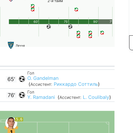
2-й тайм
60'
75'
90'
7'
Лечче
Гол
O. Gandelman
65'
(
Риккардо Соттиль
)
Ассистент:
Гол
76'
Y. Ramadani
(
L. Coulibaly
)
Ассистент:
5.6
1