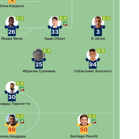
Элиа Каприле
6.9
6.6
6.3
26
33
3
Йерри Мина
Адам Оберт
R. Idrissi
6.9
6.6
25
94
Ибрагим Сулемана
Себастьяно Эспозито
6.5
30
нардо Паволетти
6.6
6.5
99
50
Валид Шеддира
Santiago Pierotti