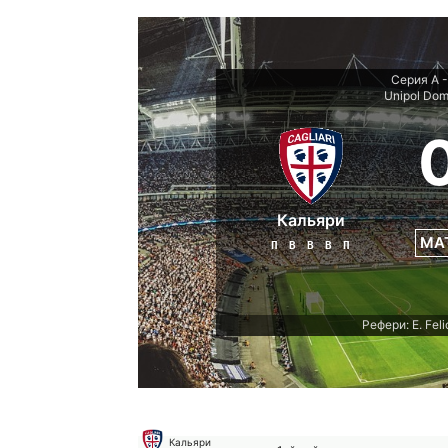
Серия А -
Unipol Do
Кальяри
МА
П
В
В
В
П
Рефери: E. Feli
Кальяри