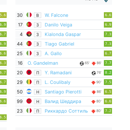
30
W. Falcone
В
5.6
6.6
17
Danilo Veiga
З
6.9
6.9
4
Kialonda Gaspar
З
6.7
7.3
44
Tiago Gabriel
З
6.9
7.3
25
A. Gallo
З
6.6
6.7
16
O. Gandelman
65'
86'
6.3
7.7
20
Y. Ramadani
П
76'
6.7
8.2
29
L. Coulibaly
П
90'
6.7
7.5
50
Santiago Pierotti
Н
86'
6.9
6.5
99
Валид Шеддира
Н
80'
6.6
6.6
23
Риккардо Соттиль
П
80'
7.2
6.5