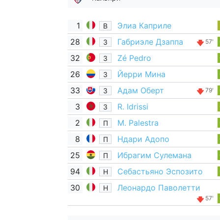
1
Элиа Каприле
В
28
Габриэле Дзаппа
З
57'
32
Zé Pedro
З
26
Йерри Мина
З
33
Адам Оберт
З
79'
3
R. Idrissi
З
2
M. Palestra
П
8
Ндари Адопо
П
25
Ибрагим Сулемана
П
94
Себастьяно Эспозито
Н
30
Леонардо Паволетти
Н
57'