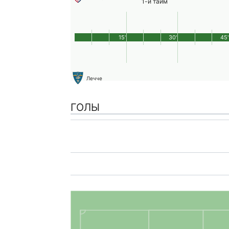
1-й тайм
15'
30'
45'
Лечче
ГОЛЫ