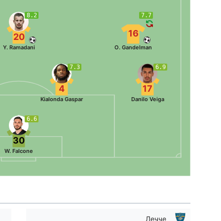
8.2
7.7
16
20
Y. Ramadani
O. Gandelman
7.3
6.9
4
17
Kialonda Gaspar
Danilo Veiga
6.6
30
W. Falcone
Лечче