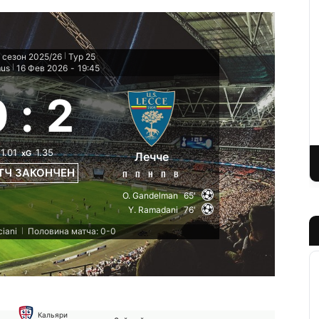
 сезон 2025/26
Тур 25
|
mus
16 Фев 2026
-
19:45
|
0
:
2
1.01
1.35
xG
Лечче
ТЧ ЗАКОНЧЕН
П
П
Н
П
В
O. Gandelman
65'
Y. Ramadani
76'
ciani
Половина матча: 0-0
|
Кальяри