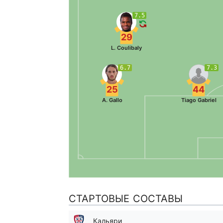
7.5
29
L. Coulibaly
6.7
7.3
25
44
A. Gallo
Tiago Gabriel
СТАРТОВЫЕ СОСТАВЫ
Кальяри