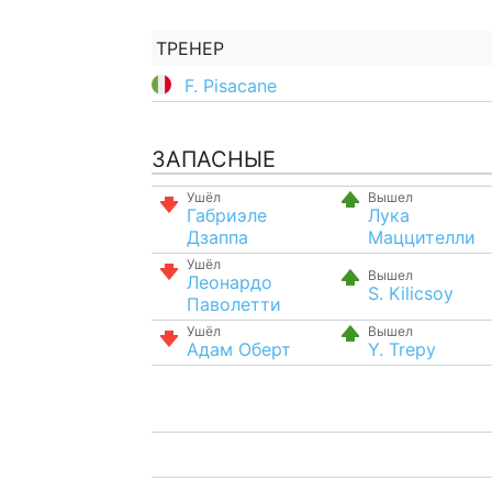
ТРЕНЕР
F. Pisacane
ЗАПАСНЫЕ
Ушёл
Вышел
Габриэле
Лука
Дзаппа
Маццителли
Ушёл
Вышел
Леонардо
S. Kilicsoy
Паволетти
Ушёл
Вышел
Адам Оберт
Y. Trepy