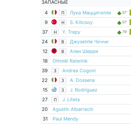
ЗАПАСНЫЕ
4
Лука Маццителли
П
57'
9
S. Kilicsoy
Н
57'
37
Y. Trepy
Н
79'
24
Джузеппе Чоччи
В
12
Ален Шерри
В
18
Othniël Raterink
39
Andrea Cogoni
З
22
A. Dossena
З
15
J. Rodríguez
З
27
J. Liteta
П
20
Agustín Albarracín
31
Paul Mendy