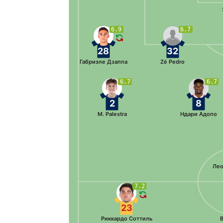
6.9
6.7
28
32
Габриэле Дзаппа
Zé Pedro
6.7
6.7
2
8
M. Palestra
Ндари Адопо
Лео
7.2
23
Риккардо Соттиль