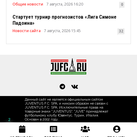
Общие новости
7 августа, 2026 16:20
0
Стартует турнир прогнозистов «Лига Симоне
Падоина»
Новости сайта
7 августа, 2026 15:45
32
Данный сайт не является официальным сайтом
JUVENTUS F.C. SPA, и никоим образом не связан с
JUVENTUS F.C. SPA. Исключительные права на
товарные знаки "JUVENTUS", "JUVE" принадлежат
футбольному клубу Ювентус, Турин, Италия.
2
Основан в 2002 году.