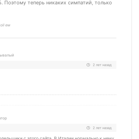
Б. Поэтому теперь никаких симпатий, только
oil ем
ывалый
2 лет назад
атор
2 лет назад
олельщики с этого сайта. В Италии нормально к нему