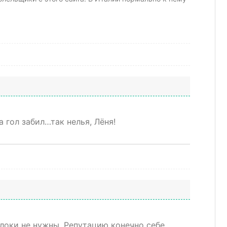
а гол забил…так нелья, Лёня!
клоки не нужны. Репутацию конечно себе