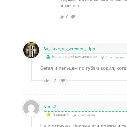
относятся.
0
Sa_Juve_so_wremen_Lippi
Начинающий комментатор
2 лет назад
Бегал и пальцем по губам водил, когд
2
Neos2
Бывалый
2 лет назад
Ну и отлично. Никому эти дрязги и с