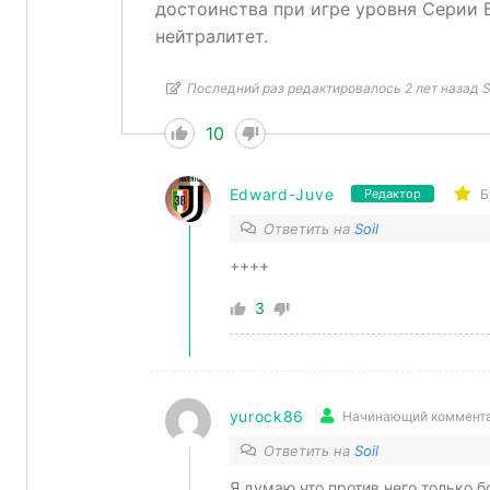
достоинства при игре уровня Серии 
нейтралитет.
Последний раз редактировалось 2 лет назад S
10
Edward-Juve
Б
Редактор
Ответить на
Soil
++++
3
yurock86
Начинающий коммент
Ответить на
Soil
Я думаю что против него только б