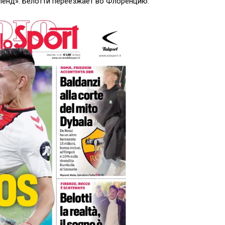
рленд». Белотти переезжает во Флоренцию.