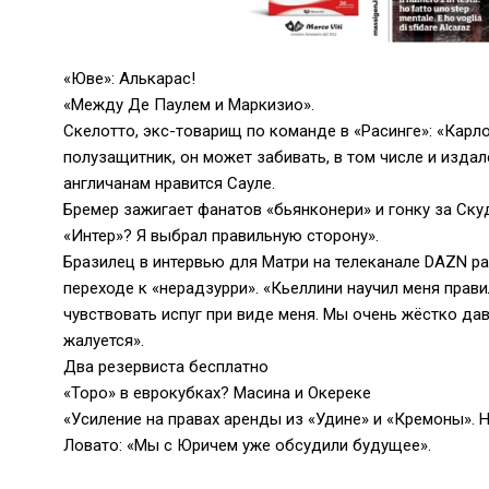
«Юве»: Алькарас!
«Между Де Паулем и Маркизио».
Скелотто, экс-товарищ по команде в «Расинге»: «Карл
полузащитник, он может забивать, в том числе и издал
англичанам нравится Сауле.
Бремер зажигает фанатов «бьянконери» и гонку за Ску
«Интер»? Я выбрал правильную сторону».
Бразилец в интервью для Матри на телеканале DAZN ра
переходе к «нерадзурри». «Кьеллини научил меня пра
чувствовать испуг при виде меня. Мы очень жёстко дав
жалуется».
Два резервиста бесплатно
«Торо» в еврокубках? Масина и Окереке
«Усиление на правах аренды из «Удине» и «Кремоны». 
Ловато: «Мы с Юричем уже обсудили будущее».