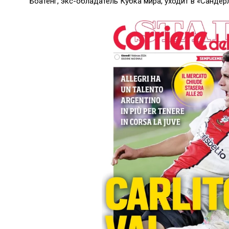
Боатенг, экс-обладатель Кубка мира, уходит в «Санде