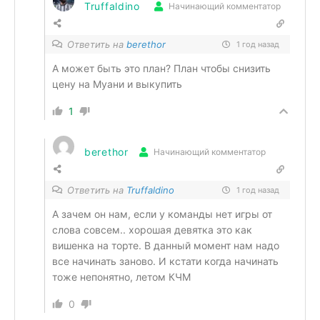
Truffaldino
Начинающий комментатор
Ответить на
berethor
1 год назад
А может быть это план? План чтобы снизить
цену на Муани и выкупить
1
berethor
Начинающий комментатор
Ответить на
Truffaldino
1 год назад
А зачем он нам, если у команды нет игры от
слова совсем.. хорошая девятка это как
вишенка на торте. В данный момент нам надо
все начинать заново. И кстати когда начинать
тоже непонятно, летом КЧМ
0