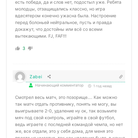
есть победа, да и слов нет, подостыл уже. Ребята
молодцы, отзащищались классно, но игра
вдесятером конечно ужасна была. Настроение
перед болоньей нейтральное, пусть и правда
докажут, что достойны или всё со всеми
вытекающими. FJ, FAF!!!
3
Zabei
Начинающий комментатор
1 год назад
Смотрел весь матч, это позорище…. Как можно
так матч отдать противнику, понять не могу, вы
выигрываете 2-0, удаление ну ок, так возьмите
мяч под свой контроль, играйте в свой футбол,
ведь играете с последней командой чемпа, но нет
же, все отдали, это у себя дома, для меня это
просто не уместно, так как удаление было, в конце