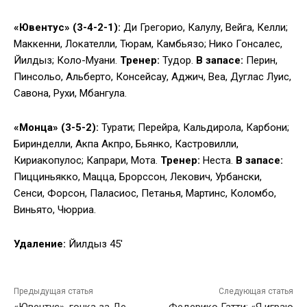
«Ювентус» (3-4-2-1):
Ди Грегорио, Калулу, Вейга, Келли;
Маккенни, Локателли, Тюрам, Камбьязо; Нико Гонсалес,
Йилдыз; Коло-Муани.
Тренер:
Тудор.
В запасе:
Перин,
Пинсольо, Альберто, Консейсау, Аджич, Веа, Дуглас Луис,
Савона, Рухи, Мбангула.
«Монца» (3-5-2):
Турати; Перейра, Кальдирола, Карбони;
Биринделли, Акпа Акпро, Бьянко, Кастровилли,
Кириакопулос; Капрари, Мота.
Тренер:
Неста.
В запасе:
Пицциньякко, Мацца, Брорссон, Лекович, Урбански,
Сенси, Форсон, Паласиос, Петанья, Мартинс, Коломбо,
Виньято, Чюрриа.
Удаление:
Йилдыз 45′
Предыдущая статья
Следующая статья
«Ювентус», гонка за Де
Федерико Гатти: «Я играю