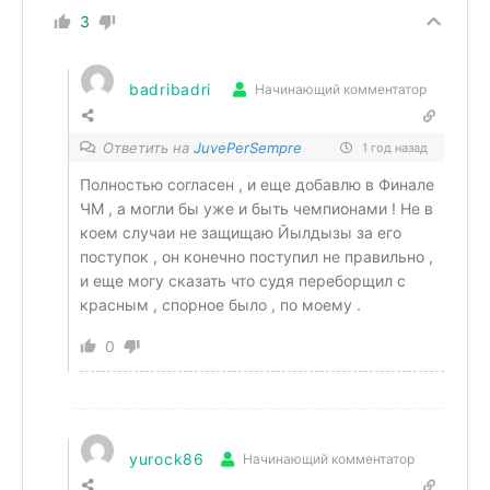
3
badribadri
Начинающий комментатор
Ответить на
JuvePerSempre
1 год назад
Полностью согласен , и еще добавлю в Финале
ЧМ , а могли бы уже и быть чемпионами ! Не в
коем случаи не защищаю Йылдызы за его
поступок , он конечно поступил не правильно ,
и еще могу сказать что судя переборщил с
красным , спорное было , по моему .
0
yurock86
Начинающий комментатор