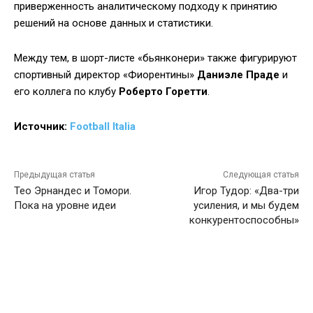
приверженность аналитическому подходу к принятию
решений на основе данных и статистики.
Между тем, в шорт-листе «бьянконери» также фигурируют
спортивный директор «Фиорентины»
Даниэле Праде
и
его коллега по клубу
Роберто Горетти
.
Источник:
Football Italia
Предыдущая статья
Следующая статья
Тео Эрнандес и Томори.
Игор Тудор: «Два-три
Пока на уровне идеи
усиления, и мы будем
конкурентоспособны»