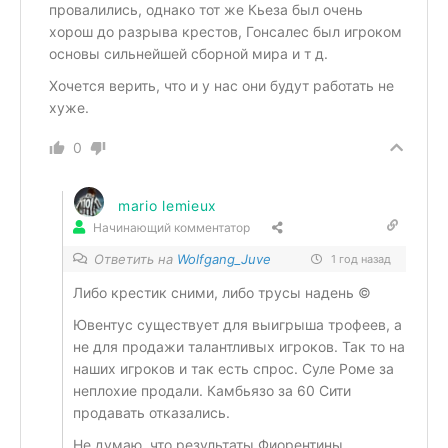
провалились, однако тот же Кьеза был очень
хорош до разрыва крестов, Гонсалес был игроком
основы сильнейшей сборной мира и т д.
Хочется верить, что и у нас они будут работать не
хуже.
0
mario lemieux
Начинающий комментатор
Ответить на
Wolfgang_Juve
1 год назад
Либо крестик сними, либо трусы надень ©
Ювентус существует для выигрыша трофеев, а
не для продажи талантливых игроков. Так то на
наших игроков и так есть спрос. Суле Роме за
неплохие продали. Камбьязо за 60 Сити
продавать отказались.
Не думаю, что результаты Фиорентины