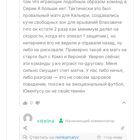
том что играющих подобным образом команд в
Серии А больше нет. Тактически это был
провальный матч для Кальяри, создавались
кучи свободных зон для врываний Влаховича
(что он кстати 2 раза как минимум делал на
скорости, когда его опекал 1 защитник), но
напарники его не видели и отдавали назад, ну
либо не рисковали. Примерно такой же матч на
старте был с Комо и Вероной. Уверен сейчас
эти команды уже играют по-другому. Меня
сильно смущает счет матча. У нас либо ничья,
либо разгром — это не совсем здоровое
поведение, похоже на эмоциональный футбол,
Ювентусу он не свойственен
0
videlina
Начинающий комментатор
Ответить на
reinkarnator
1 год назад