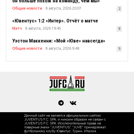
он больше похож на команду, чем мы»
Общие новости
8 августа, 2026 20:07
2
«Ювентус» 1:2 «Интер». Отчёт о матче
Матч
8 августа, 2026 19:45
8
Уэстон Маккенни: «Мой «Юве» навсегда»
Общие новости
8 августа, 2026 9:48
9
Данный сайт не является официальным сайтом
JUVENTUS F.C. SPA, и никоим образом не связан с
JUVENTUS F.C. SPA. Исключительные права на
товарные знаки "JUVENTUS", "JUVE" принадлежат
футбольному клубу Ювентус, Турин, Италия.