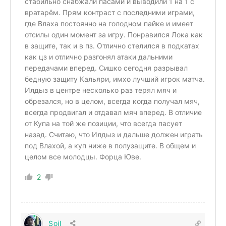
стабильно снабжали пасами и выводили 1 на 1 с
вратарём. Прям контраст с последними играми,
где Влаха постоянно на голодном пайке и имеет
отсилы один момент за игру. Понравился Лока как
в защите, так и в пз. Отлично стелился в подкатах
как цз и отлично разгонял атаки дальними
передачами вперед. Сишко сегодня разрывал
бедную защиту Кальяри, имхо лучший игрок матча.
Илдыз в центре несколько раз терял мяч и
обрезался, но в целом, всегда когда получал мяч,
всегда продвигал и отдавал мяч вперед. В отличие
от Купа на той же позиции, что всегда пасует
назад. Считаю, что Илдыз и дальше должен играть
под Влахой, а куп ниже в полузащите. В общем и
целом все молодцы. Форца Юве.
2
Soil