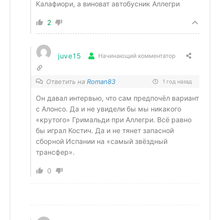
Калафиори, а виноват автобусник Аллегри
2
juve15
Начинающий комментатор
Ответить на
Roman83
1 год назад
Он давал интервью, что сам предпочёл вариант
с Алонсо. Да и не увидели бы мы никакого
«крутого» Гримальди при Аллегри. Всё равно
бы играл Костич. Да и не тянет запасной
сборной Испании на «самый звёздный
трансфер».
0