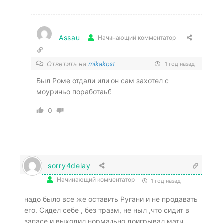
Assau
Начинающий комментатор
Ответить на
mikakost
1 год назад
Был Роме отдали или он сам захотел с
моуриньо поработаьб
0
sorry4delay
Начинающий комментатор
1 год назад
надо было все же оставить Ругани и не продавать
его. Сидел себе , без травм, не ныл ,что сидит в
запасе и выходил нормально доигрывал матч