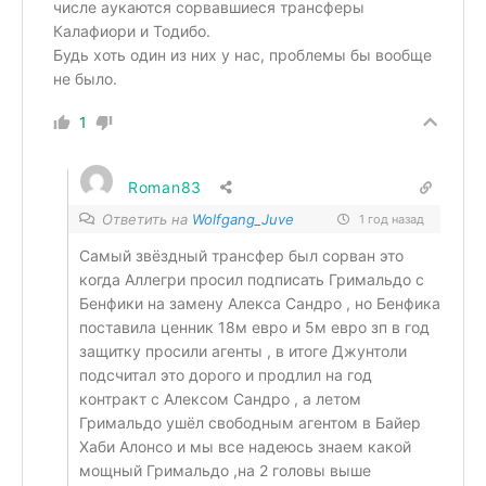
числе аукаются сорвавшиеся трансферы
Калафиори и Тодибо.
Будь хоть один из них у нас, проблемы бы вообще
не было.
1
Roman83
Ответить на
Wolfgang_Juve
1 год назад
Самый звёздный трансфер был сорван это
когда Аллегри просил подписать Гримальдо с
Бенфики на замену Алекса Сандро , но Бенфика
поставила ценник 18м евро и 5м евро зп в год
защитку просили агенты , в итоге Джунтоли
подсчитал это дорого и продлил на год
контракт с Алексом Сандро , а летом
Гримальдо ушёл свободным агентом в Байер
Хаби Алонсо и мы все надеюсь знаем какой
мощный Гримальдо ,на 2 головы выше