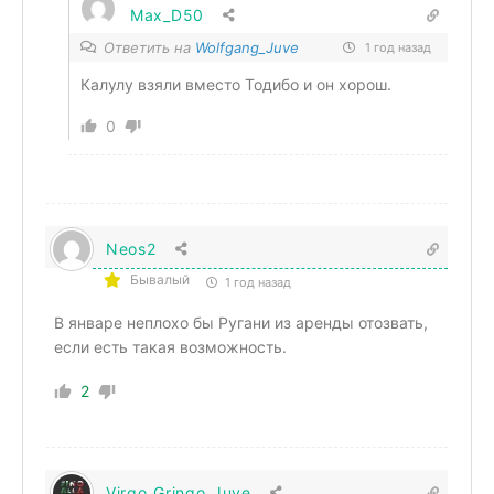
Max_D50
Ответить на
Wolfgang_Juve
1 год назад
Калулу взяли вместо Тодибо и он хорош.
0
Neos2
Бывалый
1 год назад
В январе неплохо бы Ругани из аренды отозвать,
если есть такая возможность.
2
Virgo_Gringo_Juve