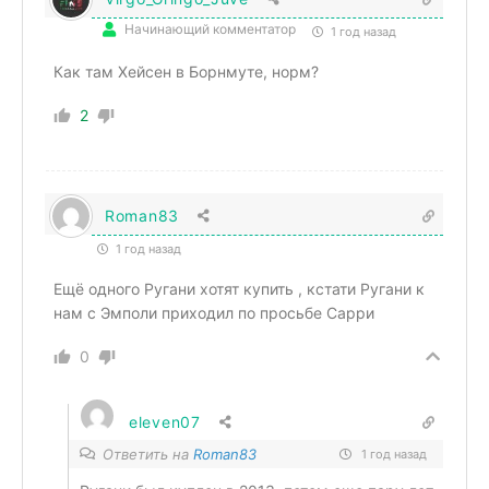
Начинающий комментатор
1 год назад
Как там Хейсен в Борнмуте, норм?
2
Roman83
1 год назад
Ещё одного Ругани хотят купить , кстати Ругани к
нам с Эмполи приходил по просьбе Сарри
0
eleven07
Ответить на
Roman83
1 год назад