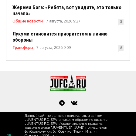
Жереми Бога: «Ребята, вот увидите, это только
начало»
Общие новости
7 августа, 2026 9:27
3
Лукуми становится приоритетом в линию
обороны
Трансферы
7 августа, 2026 9:09
8
Данный сайт не является официальным сайтом
JUVENTUS F.C. SPA, и никоим образом не связан с
JUVENTUS F.C. SPA. Исключительные права на
товарные знаки "JUVENTUS", "JUVE" принадлежат
футбольному клубу Ювентус, Турин, Италия.
15
Основан в 2002 году.