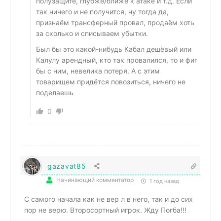
полузащите, глубже/ближе к атаке и т.д. Если
так ничего и не получится, ну тогда да,
признаём трансферный провал, продаём хоть
за сколько и списываем убытки.
Был бы это какой-нибудь Кабал дешёвый или
Калулу арендный, кто так провалился, то и фиг
бы с ним, невелика потеря. А с этим
товарищем придётся повозиться, ничего не
поделаешь
0
gazavat85
Начинающий комментатор
1 год назад
С самого начала как не вер л в него, так и до сих
пор не верю. Второсортный игрок. Жду Погба!!!