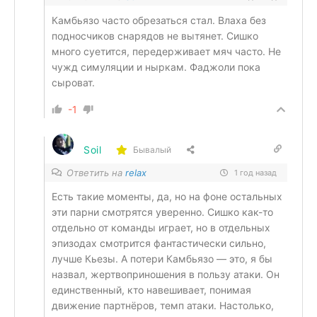
Камбьязо часто обрезаться стал. Влаха без
подносчиков снарядов не вытянет. Сишко
много суетится, передерживает мяч часто. Не
чужд симуляции и ныркам. Фаджоли пока
сыроват.
-1
Soil
Бывалый
Ответить на
relax
1 год назад
Есть такие моменты, да, но на фоне остальных
эти парни смотрятся уверенно. Сишко как-то
отдельно от команды играет, но в отдельных
эпизодах смотрится фантастически сильно,
лучше Кьезы. А потери Камбьязо — это, я бы
назвал, жертвоприношения в пользу атаки. Он
единственный, кто навешивает, понимая
движение партнёров, темп атаки. Настолько,