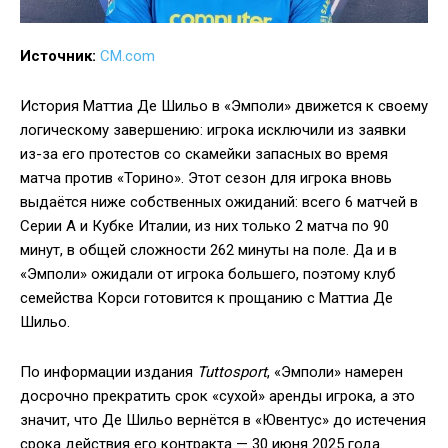
Источник:
CM.com
История Маттиа Де Шильо в «Эмполи» движется к своему
логическому завершению: игрока исключили из заявки
из-за его протестов со скамейки запасных во время
матча против «Торино». Этот сезон для игрока вновь
выдаётся ниже собственных ожиданий: всего 6 матчей в
Серии А и Кубке Италии, из них только 2 матча по 90
минут, в общей сложности 262 минуты на поле. Да и в
«Эмполи» ожидали от игрока большего, поэтому клуб
семейства Корси готовится к прощанию с Маттиа Де
Шильо.
По информации издания
Tuttosport
, «Эмполи» намерен
досрочно прекратить срок «сухой» аренды игрока, а это
значит, что Де Шильо вернётся в «Ювентус» до истечения
срока действия его контракта — 30 июня 2025 года.