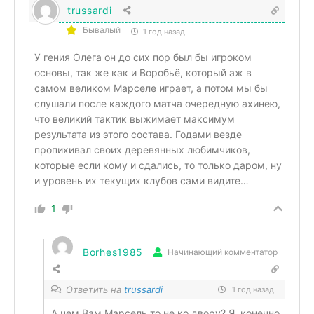
trussardi
Бывалый
1 год назад
У гения Олега он до сих пор был бы игроком
основы, так же как и Воробьё, который аж в
самом великом Марселе играет, а потом мы бы
слушали после каждого матча очередную ахинею,
что великий тактик выжимает максимум
результата из этого состава. Годами везде
пропихивал своих деревянных любимчиков,
которые если кому и сдались, то только даром, ну
и уровень их текущих клубов сами видите…
1
Borhes1985
Начинающий комментатор
Ответить на
trussardi
1 год назад
А чем Вам Марсель то не ко двору? Я, конечно,