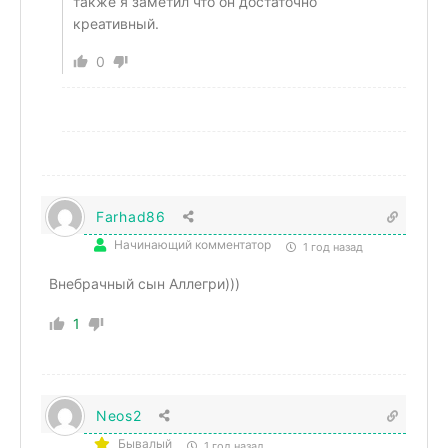
также я заметил что он достаточно
креативный.
0
Farhad86
Начинающий комментатор
1 год назад
Внебрачный сын Аллегри)))
1
Neos2
Бывалый
1 год назад