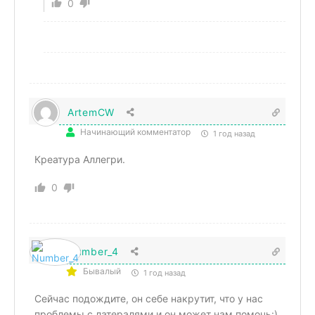
0
ArtemCW
Начинающий комментатор
1 год назад
Креатура Аллегри.
0
Number_4
Бывалый
1 год назад
Сейчас подождите, он себе накрутит, что у нас
проблемы с латералями и он может нам помочь:)