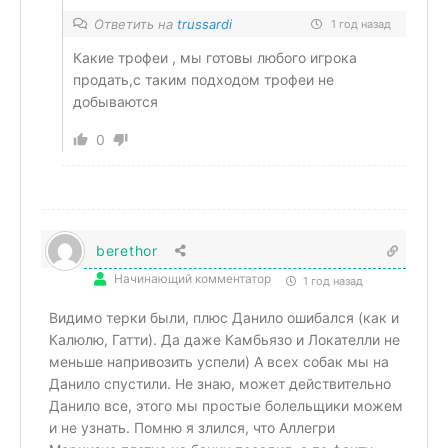
Ответить на
trussardi
1 год назад
Какие трофеи , мы готовы любого игрока
продать,с таким подходом трофеи не
добываются
0
berethor
Начинающий комментатор
1 год назад
Видимо терки были, плюс Данило ошибался (как и
Калюлю, Гатти). Да даже Камбьязо и Локателли не
меньше напривозить успели) А всех собак мы на
Данило спустили. Не знаю, может действительно
Данило все, этого мы простые болельщики можем
и не узнать. Помню я злился, что Аллегри