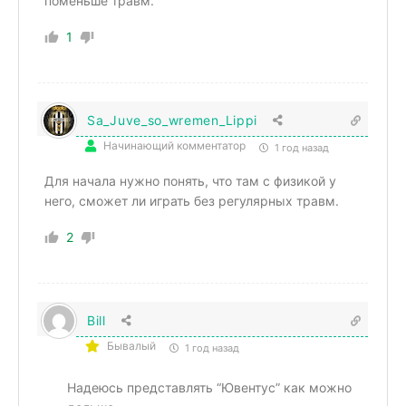
поменьше травм.
1
Sa_Juve_so_wremen_Lippi
Начинающий комментатор
1 год назад
Для начала нужно понять, что там с физикой у
него, сможет ли играть без регулярных травм.
2
Bill
Бывалый
1 год назад
Надеюсь представлять “Ювентус” как можно