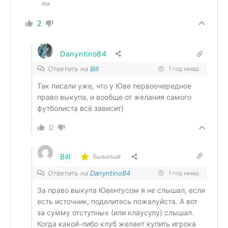
ем
2
Danyntino84
Ответить на
Bill
1 год назад
Так писали уже, что у Юве первоочередное
право выкупа, и вообще от желания самого
футболиста всё зависит)
0
Bill
Бывалый
Ответить на
Danyntino84
1 год назад
За право выкупа Ювентусом я не слышал, если
есть источник, поделитесь пожалуйста. А вот
за сумму отступных (или клаусулу) слышал.
Когда какой-либо клуб желает купить игрока