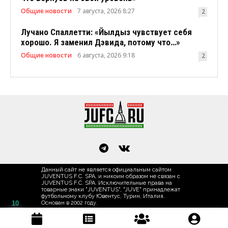
Общие новости
7 августа, 2026 8:27
2
Лучано Спаллетти: «Йылдыз чувствует себя
хорошо. Я заменил Дэвида, потому что…»
Общие новости
6 августа, 2026 9:18
2
Данный сайт не является официальным сайтом
JUVENTUS F.C. SPA, и никоим образом не связан с
JUVENTUS F.C. SPA. Исключительные права на
товарные знаки "JUVENTUS", "JUVE" принадлежат
футбольному клубу Ювентус, Турин, Италия.
10
Основан в 2002 году.