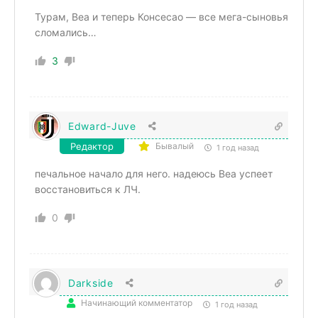
Турам, Веа и теперь Консесао — все мега-сыновья
сломались…
3
Edward-Juve
Редактор
Бывалый
1 год назад
печальное начало для него. надеюсь Веа успеет
восстановиться к ЛЧ.
0
Darkside
Начинающий комментатор
1 год назад