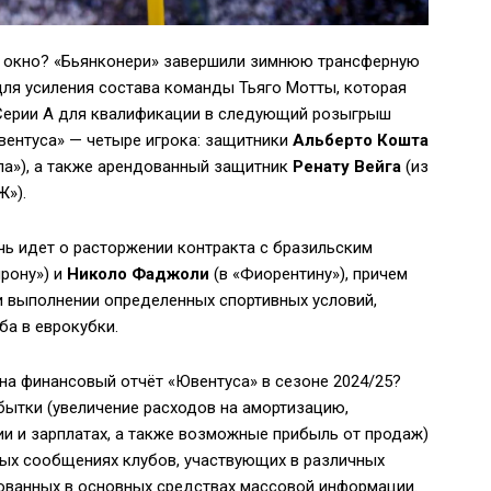
е окно? «Бьянконери» завершили зимнюю трансферную
ля усиления состава команды Тьяго Мотты, которая
 Серии А для квалификации в следующий розыгрыш
вентуса» — четыре игрока: защитники
Альберто Кошта
ла»), а также арендованный защитник
Ренату Вейга
(из
Ж»).
ечь идет о расторжении контракта с бразильским
рону») и
Николо Фаджоли
(в «Фиорентину»), причем
и выполнении определенных спортивных условий,
ба в еврокубки.
на финансовый отчёт «Ювентуса» в сезоне 2024/25?
ытки (увеличение расходов на амортизацию,
ии и зарплатах, а также возможные прибыль от продаж)
ых сообщениях клубов, участвующих в различных
икованных в основных средствах массовой информации.