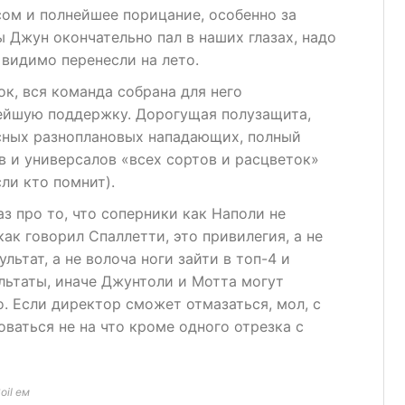
ом и полнейшее порицание, особенно за
 Джун окончательно пал в наших глазах, надо
 видимо перенесли на лето.
к, вся команда собрана для него
йшую поддержку. Дорогущая полузащита,
сных разноплановых нападающих, полный
 и универсалов «всех сортов и расцветок»
сли кто помнит).
з про то, что соперники как Наполи не
как говорил Спаллетти, это привилегия, а не
льтат, а не волоча ноги зайти в топ-4 и
льтаты, иначе Джунтоли и Мотта могут
о. Если директор сможет отмазаться, мол, с
оваться не на что кроме одного отрезка с
oil ем