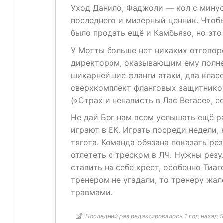
Уход Данило, Фаджоли — кол с минус
последнего и мизерный ценник. Чтобы
было продать ещё и Камбьязо, но это
У Мотты больше нет никаких отговоро
директором, оказывающим ему полне
шикарнейшие фланги атаки, два клас
сверхкомплект фланговых защитников
(«Страх и ненависть в Лас Вегасе», е
Не дай Бог нам всем услышать ещё ра
играют в ЕК. Играть посреди недели, 
тягота. Команда обязана показать резу
отлететь с треском в ЛЧ. Нужны резу
ставить на себе крест, особенно Тиаг
тренером не угадали, то тренеру жал
травмами.
Последний раз редактировалось 1 год назад S