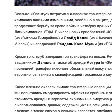
Сколько «Ювентус» потратил в январское трансферно
кампанию важными изменениями, особенно в защите, д
продолжает борьбу за право войти в четвёрку лучших
Лиги чемпионов УЕФА. В числе новых приобретений «Ю
(из «Витории Гимарайнш») и
Ллойд Келли
(из «Ньюкас
«Челси») и нападающий
Рандаль Коло-Муани
(из «ПС
Кроме того, клуб завершил три трансфера на выход. Р
защитником
Данило
, а также об аренде
Артура
(в «Жи
последний трансфер включает обязательный выкуп пр
вероятно, связанных с квалификацией тосканского клу
Какое влияние оказали зимние трансферные операции 
Мы попытались смоделировать эффект на прибыль и уб
стоимость аренды и зарплаты, экономия на амортизац
с использованием данных, содержащихся в официальн
сделках, а также слухов о суммах и зарплатах, опубл