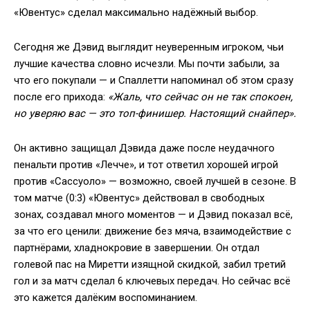
«Ювентус» сделал максимально надёжный выбор.
Сегодня же Дэвид выглядит неуверенным игроком, чьи
лучшие качества словно исчезли. Мы почти забыли, за
что его покупали — и Спаллетти напоминал об этом сразу
после его прихода:
«Жаль, что сейчас он не так спокоен,
но уверяю вас — это топ-финишер. Настоящий снайпер».
Он активно защищал Дэвида даже после неудачного
пенальти против «Лечче», и тот ответил хорошей игрой
против «Сассуоло» — возможно, своей лучшей в сезоне. В
том матче (0:3) «Ювентус» действовал в свободных
зонах, создавал много моментов — и Дэвид показал всё,
за что его ценили: движение без мяча, взаимодействие с
партнёрами, хладнокровие в завершении. Он отдал
голевой пас на Миретти изящной скидкой, забил третий
гол и за матч сделал 6 ключевых передач. Но сейчас всё
это кажется далёким воспоминанием.