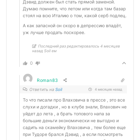
Дэвид должен был стать прямой заменой.
Думаю помните, что летом или когда там базар
стоял на всю Италию о том, какой серб подлец.
А как запасной он скоро в депрессию впадёт,
уж лучше продать поскорее.
Последний раз редактировалось 4 месяцев
назад Soil ем
0
Roman83
Ответить на
Soil
4 месяцев назад
То что писали про Влаховича в прессе , это все
слухи и догадки , но в клубе знали, Влахович не
уйдет до лета , а брать топового напа за
большие деньги экономически не выгодно и
садить на скамейку Влаховича , тем более еще
при Тудоре брался Дэвид , а если посмотреть