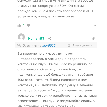
бонусом. Да и клубы АПЛ впяд ли его вообще
возьмут не говоря уже о 30м. Он летом
прежде чем к нам поехать попробовал в АПЛ
устроиться, и везде получил отказ.
1
Roman83
Ответить на
igor6522
4 месяцев назад
Вы наверно не в курсе , им летом
интересовались с Апл и даже предлогали
контракт но клубы были ниже по рейтингу по
отношению к Ювентусу , какие бонусы
подписные , да ещё большие , агент требовал
10м евро , зато что Дэвид подпишет с нами
контракт , мы выплатим эту сумму в течении
3х лет , а бонусы от 1м до 2м предусмотрены
только если игрок их заработает , спортивными
показателями , вы лучше подсчитайте сколько
мы потеряем на таких игроках как