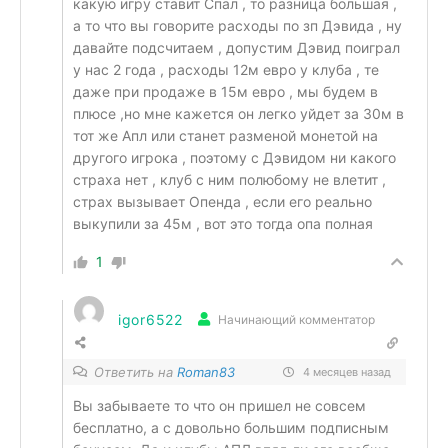
какую игру ставит Спал , то разница большая ,
а то что вы говорите расходы по зп Дэвида , ну
давайте подсчитаем , допустим Дэвид поиграл
у нас 2 года , расходы 12м евро у клуба , те
даже при продаже в 15м евро , мы будем в
плюсе ,но мне кажется он легко уйдет за 30м в
тот же Апл или станет разменой монетой на
другого игрока , поэтому с Дэвидом ни какого
страха нет , клуб с ним полюбому не влетит ,
страх вызывает Опенда , если его реально
выкупили за 45м , вот это тогда опа полная
1
igor6522
Начинающий комментатор
Ответить на
Roman83
4 месяцев назад
Вы забываете то что он пришел не совсем
бесплатно, а с довольно большим подписным