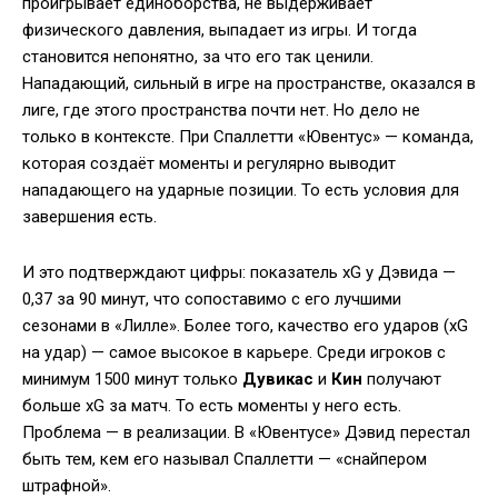
проигрывает единоборства, не выдерживает
физического давления, выпадает из игры. И тогда
становится непонятно, за что его так ценили.
Нападающий, сильный в игре на пространстве, оказался в
лиге, где этого пространства почти нет. Но дело не
только в контексте. При Спаллетти «Ювентус» — команда,
которая создаёт моменты и регулярно выводит
нападающего на ударные позиции. То есть условия для
завершения есть.
И это подтверждают цифры: показатель xG у Дэвида —
0,37 за 90 минут, что сопоставимо с его лучшими
сезонами в «Лилле». Более того, качество его ударов (xG
на удар) — самое высокое в карьере. Среди игроков с
минимум 1500 минут только
Дувикас
и
Кин
получают
больше xG за матч. То есть моменты у него есть.
Проблема — в реализации. В «Ювентусе» Дэвид перестал
быть тем, кем его называл Спаллетти — «снайпером
штрафной».