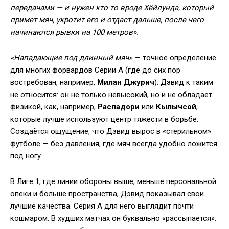
передачами — и нужен кто-то вроде Хёйлунда, который
примет мяч, укротит его и отдаст дальше, после чего
начинаются рывки на 100 метров».
«Нападающие под длинный мяч»
— точное определение
для многих форвардов Серии А (где до сих пор
востребован, например,
Милан Джурич
). Дэвид к таким
не относится: он не только невысокий, но и не обладает
физикой, как, например,
Распадори
или
Кылычсой
,
которые лучше используют центр тяжести в борьбе.
Создаётся ощущение, что Дэвид вырос в «стерильном»
футболе — без давления, где мяч всегда удобно ложится
под ногу.
В Лиге 1, где линии обороны выше, меньше персональной
опеки и больше пространства, Дэвид показывал свои
лучшие качества. Серия А для него выглядит почти
кошмаром. В худших матчах он буквально «рассыпается»: