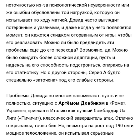
неточностью из-за психологической неуверенности или
же ошибки обусловлены той нагрузкой, которую он
испытывает по ходу матчей. Дэвид часто выглядит
потерянным и уязвимым, и даже когда у него появляется
момент, он кажется слишком оторванным от игры, чтобы
его реализовать. Можно ли было предвидеть эти
проблемы ещё до его перехода? Возможно, да. Можно
было ожидать более сложной адаптации, пусть и
надеясь на его способность подстроиться, опираясь на
его статистику. Но с другой стороны, Серия А будто
специально «заточена» под его слабые стороны.
Проблемы Дэвида во многом напоминают, пусть и не
полностью, ситуацию с
Артёмом Довбиком
в «Роме».
Украинец приехал в Италию как лучший бомбардир Ла
Лиги («Пичичи»), классический завершитель атак. Отлично
открывался, точно бил. Но, несмотря на рост под 190 см и
мощное телосложение, он испытывал серьёзные