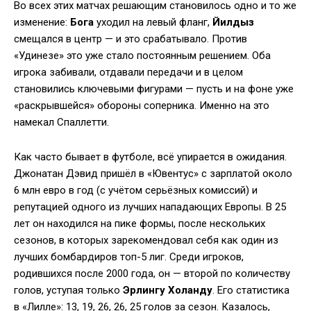
Во всех этих матчах решающим становилось одно и то же
изменение:
Бога
уходил на левый фланг,
Йилдыз
смещался в центр — и это срабатывало. Против
«Удинезе» это уже стало постоянным решением. Оба
игрока забивали, отдавали передачи и в целом
становились ключевыми фигурами — пусть и на фоне уже
«раскрывшейся» обороны соперника. Именно на это
намекал Спаллетти.
Как часто бывает в футболе, всё упирается в ожидания.
Джонатан Дэвид пришёл в «Ювентус» с зарплатой около
6 млн евро в год (с учётом серьёзных комиссий) и
репутацией одного из лучших нападающих Европы. В 25
лет он находился на пике формы, после нескольких
сезонов, в которых зарекомендовал себя как один из
лучших бомбардиров топ-5 лиг. Среди игроков,
родившихся после 2000 года, он — второй по количеству
голов, уступая только
Эрлингу Холанду
. Его статистика
в «Лилле»: 13, 19, 26, 26, 25 голов за сезон. Казалось,