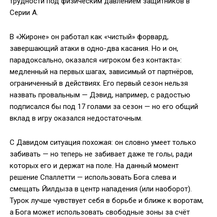
трудности под физическим давлением защитников в
Серии А.
В «Жироне» он работал как «чистый» форвард,
завершающий атаки в одно-два касания. Но и он,
парадоксально, оказался «игроком без контакта»:
медленный на первых шагах, зависимый от партнёров,
ограниченный в действиях. Его первый сезон нельзя
назвать провальным — Дэвид, например, с радостью
подписался бы под 17 голами за сезон — но его общий
вклад в игру оказался недостаточным.
С Давидом ситуация похожая: он словно умеет только
забивать — но теперь не забивает даже те голы, ради
которых его и держат на поле. На данный момент
решение Спаллетти — использовать Бога слева и
смещать Йилдыза в центр нападения (или наоборот).
Турок лучше чувствует себя в борьбе и ближе к воротам,
а Бога может использовать свободные зоны за счёт