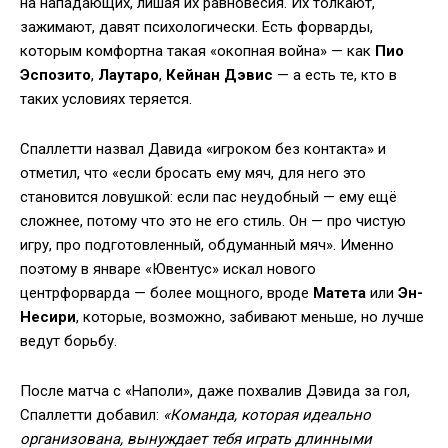
на нападающих, лишая их равновесия. Их толкают,
зажимают, давят психологически. Есть форварды,
которым комфортна такая «окопная война» — как
Пио
Эспозито
,
Лаутаро
,
Кейнан Дэвис
— а есть те, кто в
таких условиях теряется.
Спаллетти назвал Давида «игроком без контакта» и
отметил, что «если бросать ему мяч, для него это
становится ловушкой: если пас неудобный — ему ещё
сложнее, потому что это не его стиль. Он — про чистую
игру, про подготовленный, обдуманный мяч». Именно
поэтому в январе «Ювентус» искал нового
центрфорварда — более мощного, вроде
Матета
или
Эн-
Несири
, которые, возможно, забивают меньше, но лучше
ведут борьбу.
После матча с «Наполи», даже похвалив Дэвида за гол,
Спаллетти добавил:
«Команда, которая идеально
организована, вынуждает тебя играть длинными