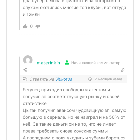
два супер сезона в фиалках и за которым по
слухам охотились многие топ клубы, вот оттуда
и 12млн
0
materinkin
Начинающий комментатор
Ответить на
Shikotus
2 месяцев назад
бегунец приходил свободным агентом и
получил зп соответствующую рынку и своей
статистике
Цыган получил авансом чудовищную зп, самую
большую в сериале. Но не наиграл и на 50℅ от
неё. За такие деньги он не то, что не имеет
права требовать снова конские суммы
А последним с поля уходить и зубами бороться