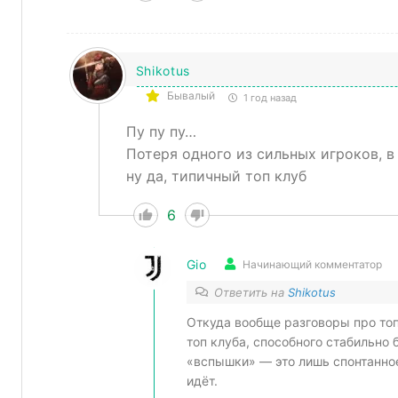
Shikotus
Бывалый
1 год назад
Пу пу пу…
Потеря одного из сильных игроков, 
ну да, типичный топ клуб
6
Gio
Начинающий комментатор
Ответить на
Shikotus
Откуда вообще разговоры про топ
топ клуба, способного стабильно 
«вспышки» — это лишь спонтанное
идёт.