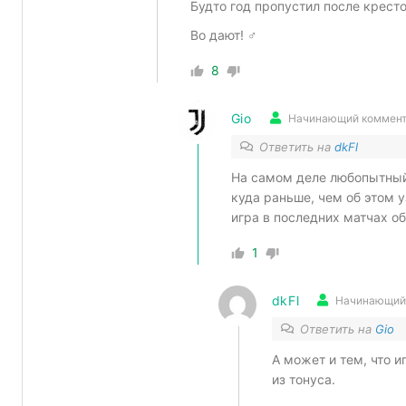
Будто год пропустил после кресто
Во дают! ‍♂️
8
Gio
Начинающий коммент
Ответить на
dkFl
На самом деле любопытный 
куда раньше, чем об этом у
игра в последних матчах об
1
dkFl
Начинающий
Ответить на
Gio
А может и тем, что и
из тонуса.