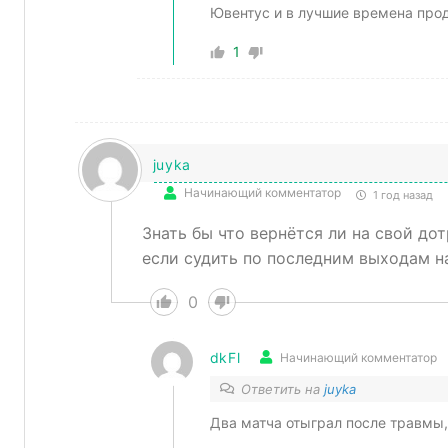
Ювентус и в лучшие времена прод
1
juyka
Начинающий комментатор
1 год назад
Знать бы что вернётся ли на свой до
если судить по последним выходам на
0
dkFl
Начинающий комментатор
Ответить на
juyka
Два матча отыграл после травмы,