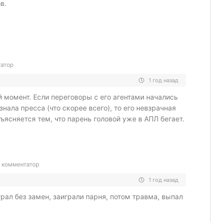
в.
атор
1 год назад
момент. Если переговоры с его агентами начались
знала пресса (что скорее всего), то его невзрачная
ъясняется тем, что парень головой уже в АПЛ бегает.
 комментатор
1 год назад
грал без замен, заиграли парня, потом травма, выпал