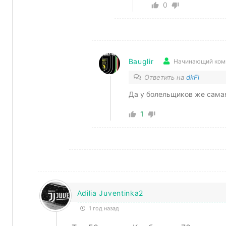
0
Bauglir
Начинающий ком
Ответить на
dkFl
Да у болельщиков же самая
1
Adilia Juventinka2
1 год назад