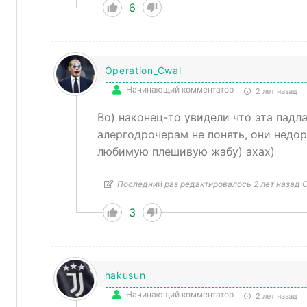
6
Operation_Cwal
Начинающий комментатор
2 лет назад
Во) наконец-то увидели что эта падл
алергодрочерам не понять, они недор
любимую плешивую жабу) ахах)
Последний раз редактировалось 2 лет назад O
3
hakusun
Начинающий комментатор
2 лет назад