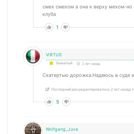
смех смехом а она к верху мехом-но
клуба
1
VIRTUS
Бывалый
2 лет назад
Скатертью дорожка.Надеюсь в суде е
Последний раз редактировалось 2 лет назад 
5
Wolfgang_Juve