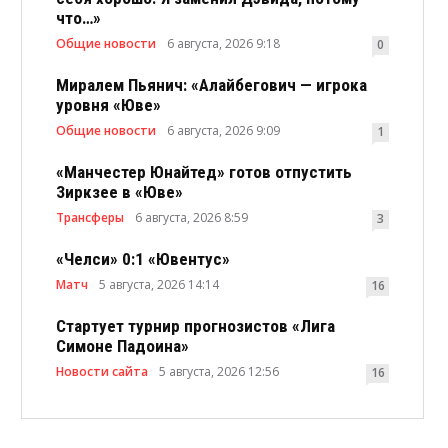
что…»
Общие новости
6 августа, 2026 9:18
0
Миралем Пьянич: «Алайбегович — игрока
уровня «Юве»
Общие новости
6 августа, 2026 9:09
1
«Манчестер Юнайтед» готов отпустить
Зиркзее в «Юве»
Трансферы
6 августа, 2026 8:59
3
«Челси» 0:1 «Ювентус»
Матч
5 августа, 2026 14:14
16
Стартует турнир прогнозистов «Лига
Симоне Падоина»
Новости сайта
5 августа, 2026 12:56
16