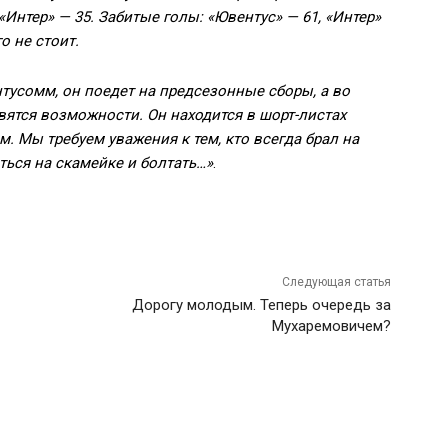
«
Интер
»
— 35. Забитые голы:
«
Ювентус
»
— 61,
«
Интер
»
о не стоит.
нтусомм, он поедет на предсезонные сборы, а во
ятся возможности. Он находится в шорт-листах
. Мы требуем уважения к тем, кто всегда брал на
ться на скамейке и болтать…»
.
Следующая статья
Дорогу молодым. Теперь очередь за
Мухаремовичем?