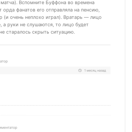
 матча). Вспомните Буффона во времена
т орда фанатов его отправляла на пенсию,
 (и очень неплохо играл). Вратарь — лицо
, а руки не слушаются, то лицо будет
 не старалось скрыть ситуацию.
атор
1 месяц назад
мментатор