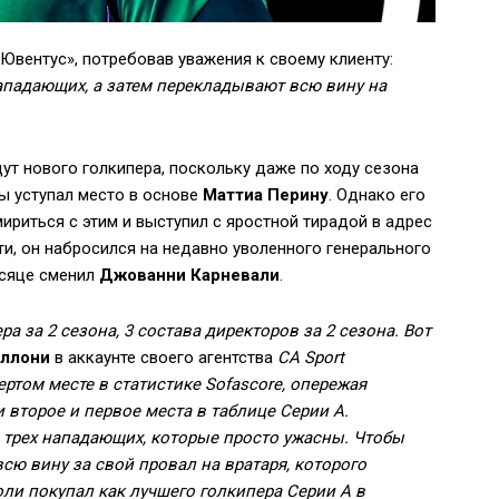
Ювентус», потребовав уважения к своему клиенту:
ападающих, а затем перекладывают всю вину на
щут нового голкипера, поскольку даже по ходу сезона
ы уступал место в основе
Маттиа Перину
. Однако его
ириться с этим и выступил с яростной тирадой в адрес
и, он набросился на недавно уволенного генерального
есяце сменил
Джованни Карневали
.
ра за 2 сезона, 3 состава директоров за 2 сезона. Вот
ллони
в аккаунте своего агентства
CA Sport
ертом месте в статистике Sofascore, опережая
второе и первое места в таблице Серии А.
 трех нападающих, которые просто ужасны. Чтобы
сю вину за свой провал на вратаря, которого
и покупал как лучшего голкипера Серии А в