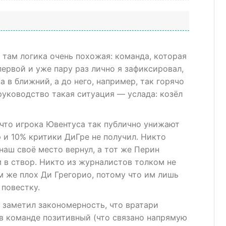
и там логика очень похожая: команда, которая
первой и уже пару раз лично я зафиксировал,
 в ближний, а до него, например, так горячо
руководство такая ситуация — услада: козёл
 что игрока Ювентуса так публично унижают
р и 10% критики ДиГре не получил. Никто
наш своё место вернул, а тот же Перин
 в створ. Никто из журналистов толком не
м же плох Ди Грегорио, потому что им лишь
 повестку.
 заметил закономерность, что вратари
 в команде позитивный (что связано напрямую