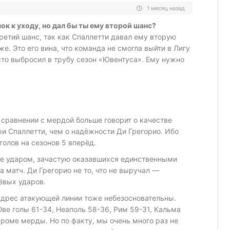
1 месяц назад
ок к уходу, но дал бы ты ему второй шанс?
ретий шанс, так как Спаллетти давал ему вторую
е. Это его вина, что команда не смогла выйти в Лигу
осто выбросил в трубу сезон «Ювентуса». Ему нужно
 сравнении с мердой больше говорит о качестве
и Спаллетти, чем о надёжности Ди Грегорио. Ибо
олов на сезонов 5 вперёд.
е ударом, зачастую оказавшихся единственными
 матч. Ди Грегорио не то, что не выручал —
ёвых ударов.
 адрес атакующей линии тоже небезосновательны.
ве голы 61-34, Неаполь 58-36, Рим 59-31, Кальма
кроме мерды. Но по факту, мы очень много раз не