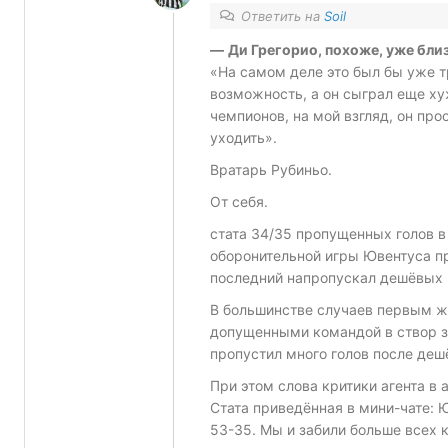
Ответить на
Soil
—
Ди Грегорио, похоже, уже близ
«На самом деле это был бы уже т
возможность, а он сыграл еще хуж
чемпионов, на мой взгляд, он пр
уходить».
Вратарь Рубиньо.
От себя.
стата 34/35 пропущенных голов в
оборонительной игры Ювентуса пр
последний напропускал дешёвых г
В большинстве случаев первым ж
допущенными командой в створ за
пропустил много голов после деш
При этом слова критики агента в
Стата приведённая в мини-чате:
Ю
53-35. Мы и забили больше всех 