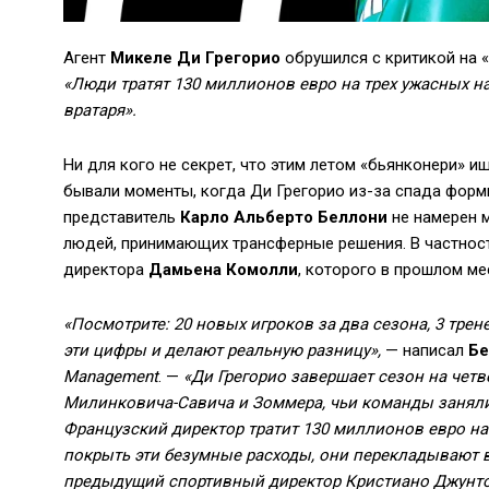
Агент
Микеле Ди Грегорио
обрушился с критикой на «
«Люди тратят 130 миллионов евро на трех ужасных н
вратаря».
Ни для кого не секрет, что этим летом «бьянконери» и
бывали моменты, когда Ди Грегорио из-за спада форм
представитель
Карло Альберто Беллони
не намерен м
людей, принимающих трансферные решения. В частност
директора
Дамьена Комолли
, которого в прошлом м
«Посмотрите: 20 новых игроков за два сезона, 3 трене
эти цифры и делают реальную разницу»,
— написал
Бе
Management
. —
«Ди Грегорио завершает сезон на четв
Милинковича-Савича и Зоммера, чьи команды заняли 
Французский директор тратит 130 миллионов евро на
покрыть эти безумные расходы, они перекладывают в
предыдущий спортивный директор Кристиано Джунтол