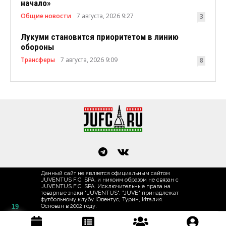
начало»
Общие новости
7 августа, 2026 9:27
3
Лукуми становится приоритетом в линию
обороны
Трансферы
7 августа, 2026 9:09
8
Данный сайт не является официальным сайтом
JUVENTUS F.C. SPA, и никоим образом не связан с
JUVENTUS F.C. SPA. Исключительные права на
товарные знаки "JUVENTUS", "JUVE" принадлежат
футбольному клубу Ювентус, Турин, Италия.
19
Основан в 2002 году.