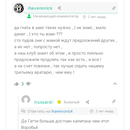
ihavenonick
Начинающий комментатор
2 лет назад
да гнать в шею таких нужно , ( не знаю , мало
денег , ) кто ты воин ???
сто пудов они с мамой ждут предложений других ,
а их нет , попросту нет ,
а наш клуб знает об этом , и просто лояльно
предложили продлить так как есть , и все !
а на счет повязки , так лучше отдать нашему
третьему вратарю , чем ему !
3
trussardi
Бывалый
Ответить на
ihavenonick
2 лет назад
Да Гатти больше достоин капитана чем этот
Воробьё