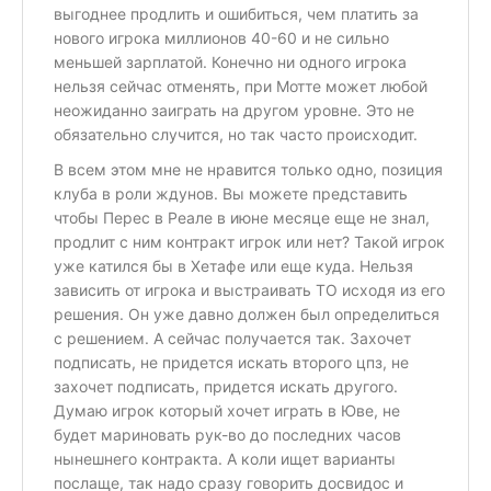
выгоднее продлить и ошибиться, чем платить за
нового игрока миллионов 40-60 и не сильно
меньшей зарплатой. Конечно ни одного игрока
нельзя сейчас отменять, при Мотте может любой
неожиданно заиграть на другом уровне. Это не
обязательно случится, но так часто происходит.
В всем этом мне не нравится только одно, позиция
клуба в роли ждунов. Вы можете представить
чтобы Перес в Реале в июне месяце еще не знал,
продлит с ним контракт игрок или нет? Такой игрок
уже катился бы в Хетафе или еще куда. Нельзя
зависить от игрока и выстраивать ТО исходя из его
решения. Он уже давно должен был определиться
с решением. А сейчас получается так. Захочет
подписать, не придется искать второго цпз, не
захочет подписать, придется искать другого.
Думаю игрок который хочет играть в Юве, не
будет мариновать рук-во до последних часов
нынешнего контракта. А коли ищет варианты
послаще, так надо сразу говорить досвидос и