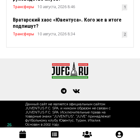
Трансферы
10 августа, 2026 8:46
1
Вратарский хаос «Ювентуса». Кого же в итоге
подпишут?
Трансферы
10 августа, 2026 8:34
2
Данный сайт не является официальным сайтом
JUVENTUS F.C. SPA, и никоим образом не связан с
JUVENTUS F.C. SPA. Исключительные права на
товарные знаки "JUVENTUS", "JUVE" принадлежат
футбольному клубу Ювентус, Турин, Италия.
26
Основан в 2002 году.