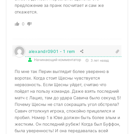
предложение за пранк посчитает и сам же
откажется.
0
alexandr0901 - 1 rem
Начинающий комментатор
3 лет назад
По мне так Перин выглядит более уверенно в
воротах. Когда стоит Щесны чувствуется
нервозность. Если Щесны уйдет, считаю что
пойдет на пользу команде. Даже взять последний
матч с Лацио, там до удара Савича было секунд 5!
Почему Щесны не стал сокращать угол обстрела?
Савич оттолкнул игрока, спокойно прицелился и
пробил. Номер 1 в Юве должен быть более злым и
жестким. Он последний рубеж! Когда был Буффон,
была уверенность! И она передавалась всей