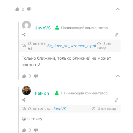
0
JuveVS
Начинающий комментатор
Ответить
3 лет
Sa_Juve_so_wremen_Lippi
на
назад
Только ближний, только ближний не может
закрыть!
0
Falkon
Начинающий комментатор
Ответить на
JuveVS
3 лет назад
😀 в точку
0