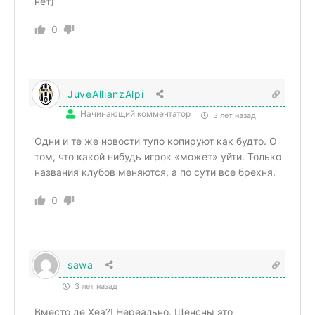
нет)
0
JuveAllianzAlpi
Начинающий комментатор
3 лет назад
Одни и те же новости тупо копируют как будто. О
том, что какой нибудь игрок «может» уйти. Только
названия клубов меняются, а по сути все брехня.
0
sawa
3 лет назад
Вместо де Хеа?! Нереально. Щенсны это