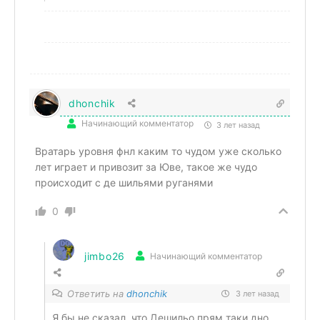
dhonchik
Начинающий комментатор
3 лет назад
Вратарь уровня фнл каким то чудом уже сколько
лет играет и привозит за Юве, такое же чудо
происходит с де шильями руганями
0
jimbo26
Начинающий комментатор
Ответить на
dhonchik
3 лет назад
Я бы не сказал, что Дешильо прям таки дно.