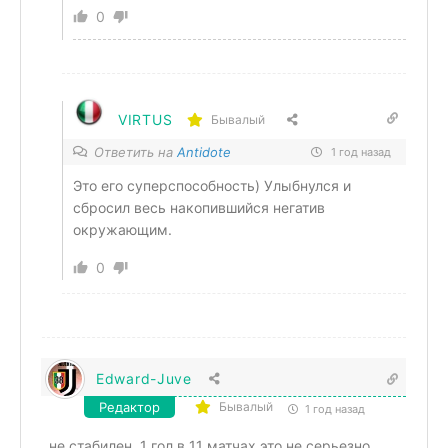
0
VIRTUS
Бывалый
Ответить на
Antidote
1 год назад
Это его суперспособность) Улыбнулся и
сбросил весь накопившийся негатив
окружающим.
0
Edward-Juve
Редактор
Бывалый
1 год назад
не стабилен. 1 гол в 11 матчах это не серьезно.