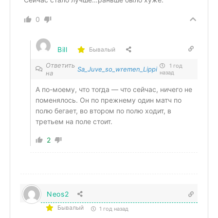
0
Bill
Бывалый
Ответить
1 год
Sa_Juve_so_wremen_Lippi
на
назад
А по-моему, что тогда — что сейчас, ничего не
поменялось. Он по прежнему один матч по
полю бегает, во втором по полю ходит, в
третьем на поле стоит.
2
Neos2
Бывалый
1 год назад