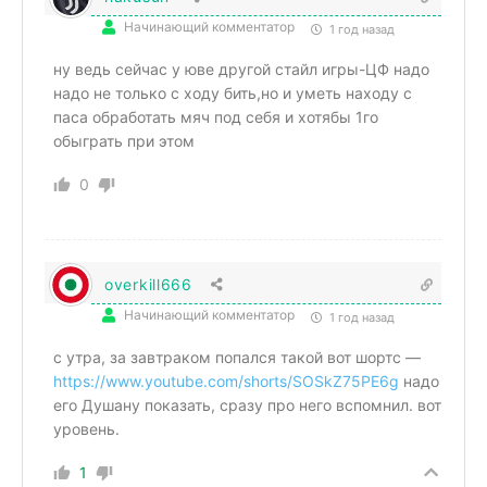
Начинающий комментатор
1 год назад
ну ведь сейчас у юве другой стайл игры-ЦФ надо
надо не только с ходу бить,но и уметь находу с
паса обработать мяч под себя и хотябы 1го
обыграть при этом
0
overkill666
Начинающий комментатор
1 год назад
с утра, за завтраком попался такой вот шортс —
https://www.youtube.com/shorts/SOSkZ75PE6g
надо
его Душану показать, сразу про него вспомнил. вот
уровень.
1