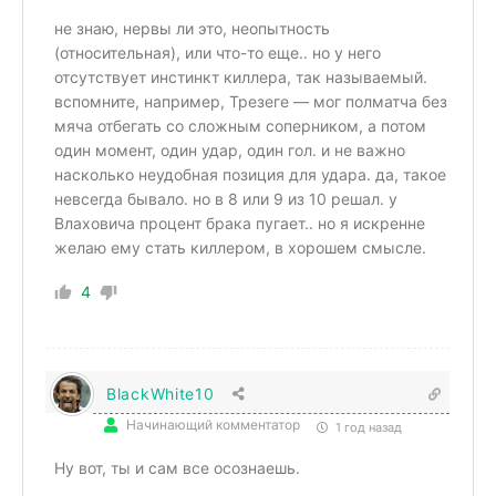
не знаю, нервы ли это, неопытность
(относительная), или что-то еще.. но у него
отсутствует инстинкт киллера, так называемый.
вспомните, например, Трезеге — мог полматча без
мяча отбегать со сложным соперником, а потом
один момент, один удар, один гол. и не важно
насколько неудобная позиция для удара. да, такое
невсегда бывало. но в 8 или 9 из 10 решал. у
Влаховича процент брака пугает.. но я искренне
желаю ему стать киллером, в хорошем смысле.
4
BlackWhite10
Начинающий комментатор
1 год назад
Ну вот, ты и сам все осознаешь.