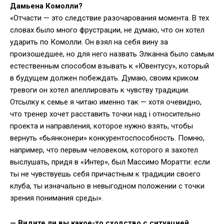
Дамьена Комолли?
«Отчасти — это следствие разочарования момента. В тех
словах было много фрустрации, не думаю, что он хотел
ударить по Комолли. Он взял на себя вину за
произошедшее, но для него назвать Элканна было самым
естественным способом взывать к «Ювентусу», который
в будущем должен побеждать. Думаю, своим криком
тревоги он хотел апеллировать к чувству традиции.
Отсылку к семье я читаю именно так — хотя очевидно,
что тренер хочет расставить точки над i относительно
проекта и направления, которое нужно взять, чтобы
вернуть «бьянконери» конкурентоспособность. Помню,
например, что первым человеком, которого я захотел
выслушать, придя в «Интер», был Массимо Моратти: если
ты не чувствуешь себя причастным к традиции своего
клуба, ты изначально в невыгодном положении с точки
зрения понимания среды».
—
Видите ли вы какое-то сходство с ситуацией