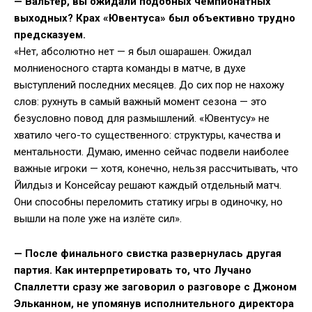
— Вальтер, вы ожидали подобных чемпионатных
выходных? Крах «Ювентуса» был объективно трудно
предсказуем.
«Нет, абсолютно нет — я был ошарашен. Ожидал
молниеносного старта команды в матче, в духе
выступлений последних месяцев. До сих пор не нахожу
слов: рухнуть в самый важный момент сезона — это
безусловно повод для размышлений. «Ювентусу» не
хватило чего-то существенного: структуры, качества и
ментальности. Думаю, именно сейчас подвели наиболее
важные игроки — хотя, конечно, нельзя рассчитывать, что
Йилдыз и Консейсау решают каждый отдельный матч.
Они способны переломить статику игры в одиночку, но
вышли на поле уже на излёте сил».
—
После финального свистка развернулась другая
партия. Как интерпретировать то, что Лучано
Спаллетти сразу же заговорил о разговоре с Джоном
Эльканном, не упомянув исполнительного директора