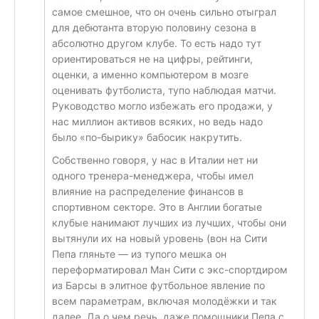
самое смешное, что он очень сильно отыграл
для дебютанта вторую половину сезона в
абсолютно другом клубе. То есть надо тут
ориентироваться не на цифры, рейтинги,
оценки, а именно компьютером в мозге
оценивать футболиста, тупо наблюдая матчи.
Руководство могло избежать его продажи, у
нас миллион активов всяких, но ведь надо
было «по-бырику» бабосик накрутить.
Собственно говоря, у нас в Италии нет ни
одного тренера-менеджера, чтобы имел
влияние на распределение финансов в
спортивном секторе. Это в Англии богатые
клубые нанимают лучших из лучших, чтобы они
вытянули их на новый уровень (вон на Сити
Пепа гляньте — из тупого мешка он
переформатировал Ман Сити с экс-спортдиром
из Барсы в элитное футбольное явление по
всем параметрам, включая молодёжки и так
далее. Да о чем речь, даже помощники Пепа с