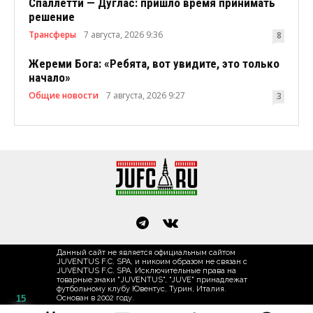
Спаллетти — Дуглас: пришло время принимать
решение
Трансферы
7 августа, 2026 9:36
8
Жереми Бога: «Ребята, вот увидите, это только
начало»
Общие новости
7 августа, 2026 9:27
3
Данный сайт не является официальным сайтом
JUVENTUS F.C. SPA, и никоим образом не связан с
JUVENTUS F.C. SPA. Исключительные права на
товарные знаки "JUVENTUS", "JUVE" принадлежат
футбольному клубу Ювентус, Турин, Италия.
15
Основан в 2002 году.