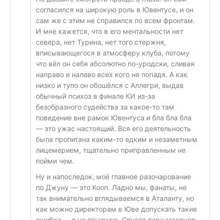
согласился на широкую роль в Ювентусе, и он
сам же с этим не справился по всем фронтам.
И мне кажется, что в его ментальности нет
севера, нет Турина, нет того стержня,
вписывающегося в атмосферу клуба, потому
что вёл он себя абсолютно по-уродски, сливая
направо и налево всех кого не попадя. А как
низко и тупо он обошёлся с Аллегри, выдав
обычный психоз в финале КИ из-за
безобразного судейства за какое-то там
поведение вне рамок Ювентуса и бла бла бла
— это ужас настоящий. Вся его деятельность
была пропитана каким-то едким и незаметным
лицемерием, тщательно приправленным не
пойми чем.
Ну и напоследок, моё главное разочарование
по Джуну — это Кооп. Ладно мы, фанаты, не
так внимательно вглядываемся в Аталанту, но
как можно директорам в Юве допускать такие
ошибки — я не понимаю. Спустя пару месяцев