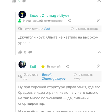
2
Bexeit Zhumageldiyev
Начинающий комментатор
Ответить на
Soil
9 месяцев назад
Джунтоли крут. Опыта не хватило на высоком
уровне.
0
Soil
Бывалый
Ответить
Bexeit
9 месяцев
на
Zhumageldiyev
назад
Ну при хорошей структуре управления, где его
бредовые идеи ограничивают, а у него самого
не так много полномочий — да, сильный
спортдиректор.
Но давайте смотреть правде в глаза: он сам