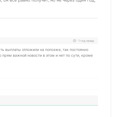
, он все равно получит, но не через один год,
1 год назад
сть выплаты отложили на попозже, так постоянно
о прям важной новости в этом и нет по сути, кроме