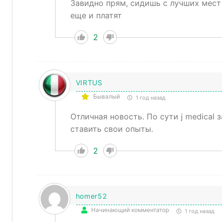
Завидно прям, сидишь с лучших мест 
еще и платят
2
VIRTUS
Бывалый
1 год назад
Отличная новость. По сути j medical
ставить свои опыты.
2
homer52
Начинающий комментатор
1 год назад