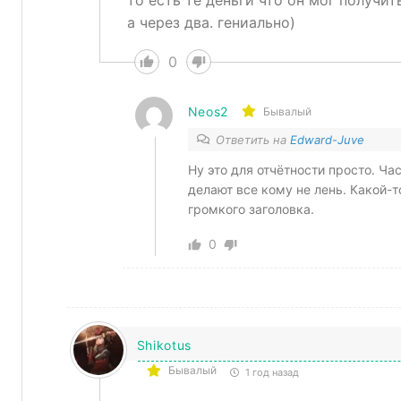
то есть те деньги что он мог получить
а через два. гениально)
0
Neos2
Бывалый
Ответить на
Edward-Juve
Ну это для отчётности просто. Ча
делают все кому не лень. Какой-т
громкого заголовка.
0
Shikotus
Бывалый
1 год назад