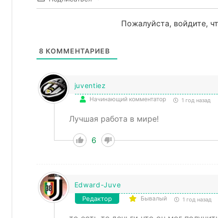
Пожалуйста, войдите, 
8
КОММЕНТАРИЕВ
juventiez
Начинающий комментатор
1 год назад
Лучшая работа в мире!
6
Edward-Juve
Редактор
Бывалый
1 год назад