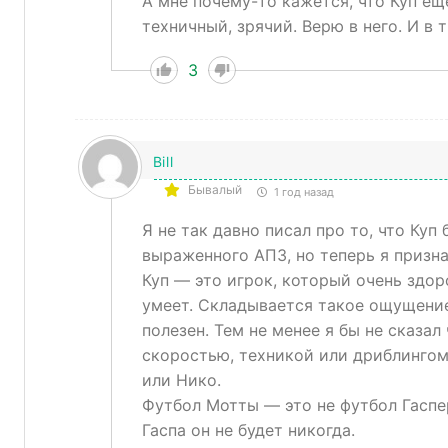
А мне почему-то кажется, что Куп ещ
техничный, зрячий. Верю в него. И в 
3
Bill
Бывалый
1 год назад
Я не так давно писал про то, что Куп
выраженного АПЗ, но теперь я призн
Куп — это игрок, который очень здор
умеет. Складывается такое ощущение,
полезен. Тем не менее я бы не сказал
скоростью, техникой или дриблингом.
или Нико.
Футбол Мотты — это не футбол Гаспер
Гаспа он не будет никогда.