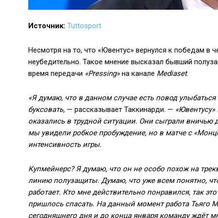
Источник:
Tuttosport
Несмотря на то, что «Ювентус» вернулся к победам в 
неубедительно. Такое мнение высказал бывший полуз
время передачи
«Pressing»
на канале
Mediaset
.
«Я думаю, что в данном случае есть повод улыбаться
буксовать,
— рассказывает Таккинарди. —
«Ювентусу» 
оказались в трудной ситуации. Они сыграли вничью д
мы увидели робкое пробуждение, но в матче с «Монц
интенсивность игры.
Купмейнерс? Я думаю, что он не особо похож на трекв
линию полузащиты. Думаю, что уже всем понятно, чт
работает. Кто мне действительно понравился, так это 
пришлось спасать. На данный момент работа Тьяго М
сегодняшнего дня и до конца января команду ждёт мно