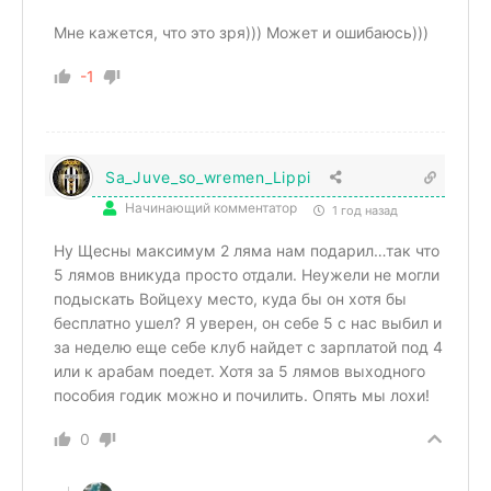
Мне кажется, что это зря))) Может и ошибаюсь)))
-1
Sa_Juve_so_wremen_Lippi
Начинающий комментатор
1 год назад
Ну Щесны максимум 2 ляма нам подарил…так что
5 лямов вникуда просто отдали. Неужели не могли
подыскать Войцеху место, куда бы он хотя бы
бесплатно ушел? Я уверен, он себе 5 с нас выбил и
за неделю еще себе клуб найдет с зарплатой под 4
или к арабам поедет. Хотя за 5 лямов выходного
пособия годик можно и почилить. Опять мы лохи!
0