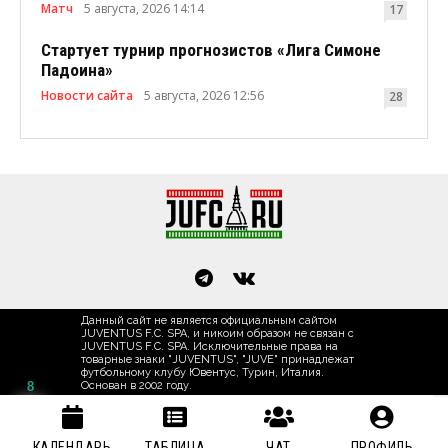
Матч
5 августа, 2026 14:14
17
Стартует турнир прогнозистов «Лига Симоне
Падоина»
Новости сайта
5 августа, 2026 12:56
28
Данный сайт не является официальным сайтом
JUVENTUS F.C. SPA, и никоим образом не связан с
JUVENTUS F.C. SPA. Исключительные права на
товарные знаки "JUVENTUS", "JUVE" принадлежат
футбольному клубу Ювентус, Турин, Италия.
8
Основан в 2002 году.
КАЛЕНДАРЬ
ТАБЛИЦА
ЧАТ
ПРОФИЛЬ