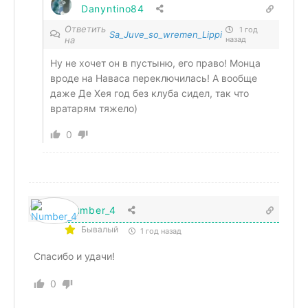
Danyntino84
Ответить
1 год
Sa_Juve_so_wremen_Lippi
на
назад
Ну не хочет он в пустыню, его право! Монца
вроде на Наваса переключилась! А вообще
даже Де Хея год без клуба сидел, так что
вратарям тяжело)
0
Number_4
Бывалый
1 год назад
Спасибо и удачи!
0