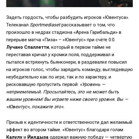
Задеть гордость, чтобы разбудить игроков «Ювентуса».
Телеканал
Sportmediaset
рассказывает о том, что
произошло в недрах стадиона «Арена Гарибальди» в
перерыве матча «Пиза» – «Ювентус» при счёте 0:0.
Лучано Спаллетти
, который в первом тайме не
переставая кричал у кромки поля, поддерживал и
пытался встряхнуть бьянконери, в раздевалке повысил
на игроков голос, чтобы зарядить команду, выглядевшую
неубедительно как по игре, так и по характеру, и
рисковавшую пропустить первой:
«Уровень —
неприемлемый. Просыпайтесь, это не может быть
вашим уровнем! Вы играете ниже своего уровня. Вы —
«Ювентус», покажите это».
Призыв к идентичности и ответственности дал желаемый
эффект во втором тайме. «Ювентус» благодаря голам
Калулу
и
Йилдыза
одержал важную победу — четвёртую