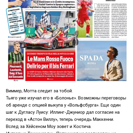
Виммер, Мотта следит за тобой.
Тьяго уже изучал его в «Болонье». Возможны переговоры
об аренде с опцией выкупа у «Вольфсбурга». Еще один
шаг к Дугласу Луису: Иллинг-Джуниор дал согласие на
переход в «Астон Виллу», теперь очередь Маккенни.
Вслед за Хёйсеном Моу зовет и Костича.