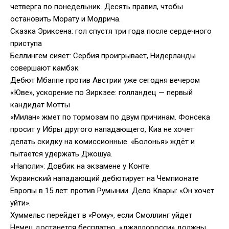
четверга по понедельник. Десять правил, чтобы
остановить Морату и Модрича.
Сказка Эриксена: гол спустя три года после сердечного
приступа
Беллингем сияет: Сербия проигрывает, Нидерланды
совершают камбэк
Дебют Мбаппе против Австрии уже сегодня вечером
«Юве», ускорение по Зиркзее: голландец — первый
кандидат Мотты
«Милан» жмет по тормозам по двум причинам. Фонсека
просит у Ибры другого нападающего, Киа не хочет
делать скидку на комиссионные. «Болонья» ждёт и
пытается удержать Джошуа.
«Наполи»: Довбик на экзамене у Конте.
Украинский нападающий дебютирует на Чемпионате
Европы в 15 лет: против Румынии. Дело Квары: «Он хочет
уйти».
Хуммельс перейдет в «Рому», если Смоллинг уйдет
Немец достанется бесплатно, «джаллоросси» должны