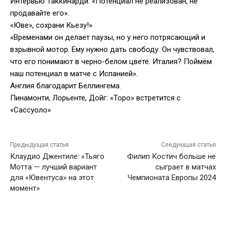
Интервью Таккинарди: «Потенциал не реализован, не
продавайте его».
«Юве», сохрани Кьезу!»
«Временами он делает паузы, но у него потрясающий и
взрывной мотор. Ему нужно дать свободу. Он чувствовал,
что его понимают в черно-белом цвете. Италия? Поймём
наш потенциал в матче с Испанией».
Англия благодарит Беллингема.
Пинамонти, Лорьенте, Дойг: «Торо» встретится с
«Сассуоло»
Предыдущая статья
Следующая статья
Клаудио Джентиле: «Тьяго
Филип Костич больше не
Мотта — лучший вариант
сыграет в матчах
для «Ювентуса» на этот
Чемпионата Европы 2024
момент»