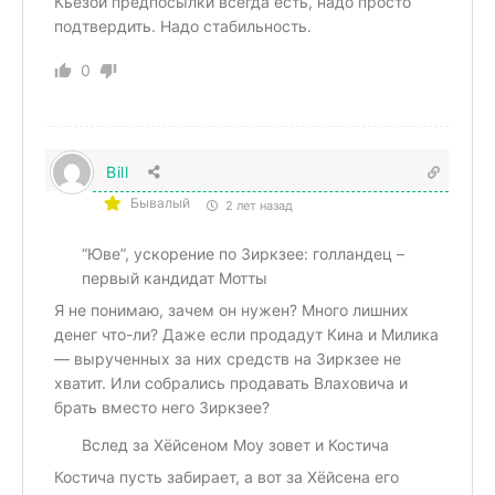
Кьезой предпосылки всегда есть, надо просто
подтвердить. Надо стабильность.
0
Bill
Бывалый
2 лет назад
“Юве”, ускорение по Зиркзее: голландец –
первый кандидат Мотты
Я не понимаю, зачем он нужен? Много лишних
денег что-ли? Даже если продадут Кина и Милика
— вырученных за них средств на Зиркзее не
хватит. Или собрались продавать Влаховича и
брать вместо него Зиркзее?
Вслед за Хёйсеном Моу зовет и Костича
Костича пусть забирает, а вот за Хёйсена его