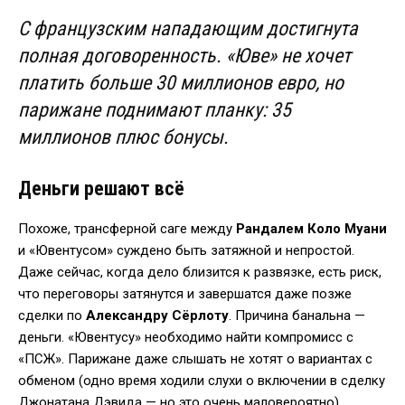
С французским нападающим достигнута
полная договоренность. «Юве» не хочет
платить больше 30 миллионов евро, но
парижане поднимают планку: 35
миллионов плюс бонусы.
Деньги решают всё
Похоже, трансферной саге между
Рандалем Коло Муани
и «Ювентусом» суждено быть затяжной и непростой.
Даже сейчас, когда дело близится к развязке, есть риск,
что переговоры затянутся и завершатся даже позже
сделки по
Александру Сёрлоту
. Причина банальна —
деньги. «Ювентусу» необходимо найти компромисс с
«ПСЖ». Парижане даже слышать не хотят о вариантах с
обменом (одно время ходили слухи о включении в сделку
Джонатана Дэвида — но это очень маловероятно).