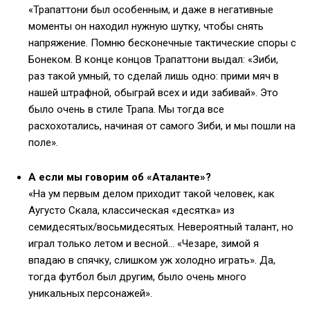
«Трапаттони был особенным, и даже в негативные
моменты он находил нужную шутку, чтобы снять
напряжение. Помню бесконечные тактические споры с
Бонеком. В конце концов Трапаттони выдал: «Зиби,
раз такой умный, то сделай лишь одно: прими мяч в
нашей штрафной, обыграй всех и иди забивай». Это
было очень в стиле Трапа. Мы тогда все
расхохотались, начиная от самого Зиби, и мы пошли на
поле».
А если мы говорим об «Аталанте»?
«На ум первым делом приходит такой человек, как
Аугусто Скала, классическая «десятка» из
семидесятых/восьмидесятых. Невероятный талант, но
играл только летом и весной… «Чезаре, зимой я
впадаю в спячку, слишком уж холодно играть». Да,
тогда футбол был другим, было очень много
уникальных персонажей».