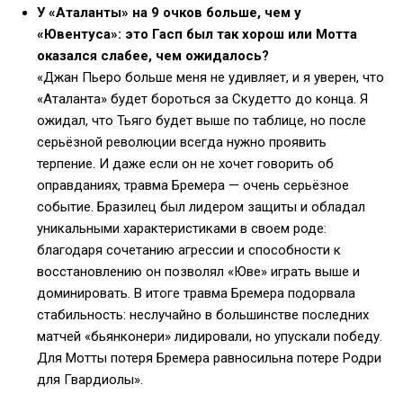
У «Аталанты» на 9 очков больше, чем у
«Ювентуса»: это Гасп был так хорош или Мотта
оказался слабее, чем ожидалось?
«Джан Пьеро больше меня не удивляет, и я уверен, что
«Аталанта» будет бороться за Скудетто до конца. Я
ожидал, что Тьяго будет выше по таблице, но после
серьёзной революции всегда нужно проявить
терпение. И даже если он не хочет говорить об
оправданиях, травма Бремера — очень серьёзное
событие. Бразилец был лидером защиты и обладал
уникальными характеристиками в своем роде:
благодаря сочетанию агрессии и способности к
восстановлению он позволял «Юве» играть выше и
доминировать. В итоге травма Бремера подорвала
стабильность: неслучайно в большинстве последних
матчей «бьянконери» лидировали, но упускали победу.
Для Мотты потеря Бремера равносильна потере Родри
для Гвардиолы».