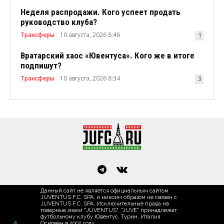
Неделя распродажи. Кого успеет продать
руководство клуба?
Трансферы
10 августа, 2026 8:46
1
Вратарский хаос «Ювентуса». Кого же в итоге
подпишут?
Трансферы
10 августа, 2026 8:34
3
Данный сайт не является официальным сайтом
JUVENTUS F.C. SPA, и никоим образом не связан с
JUVENTUS F.C. SPA. Исключительные права на
товарные знаки "JUVENTUS", "JUVE" принадлежат
футбольному клубу Ювентус, Турин, Италия.
4
Основан в 2002 году.