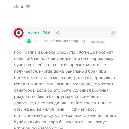
2
overkill666
Начинающий комментатор
1 год назад
про Траппа и Бонека улыбнуло ) Коп еще покажет
себя. сейчас есть ощущение, что он по прежнему
чувствует себя не в своей тарелке. многое не
получается, иногда даже банальный брак при
приеме и контроле мяча присутствует. Правильно
говорят многие, что команда молодая, не хватает
сенаторов. Если бы это была условная Болонья,
результаты были бы другими, совсем не то
давление, не те ожидания… дайте время. и да, в
сотый раз, фамилия Тёна — Копмейнерс.
единственный ресурс, где зачем-то каверкают его
Купом каким-то. пора бы уже знать, как зовут
игроков любимого клуба.