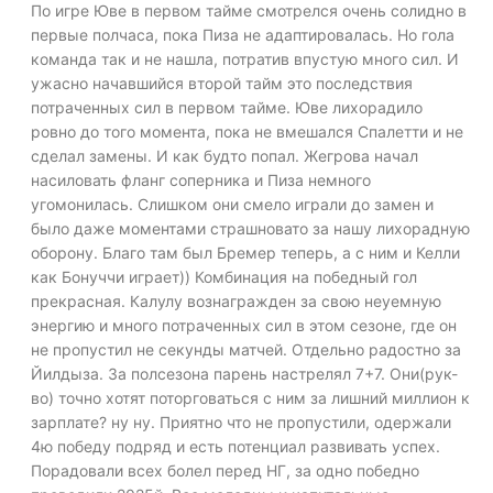
По игре Юве в первом тайме смотрелся очень солидно в
первые полчаса, пока Пиза не адаптировалась. Но гола
команда так и не нашла, потратив впустую много сил. И
ужасно начавшийся второй тайм это последствия
потраченных сил в первом тайме. Юве лихорадило
ровно до того момента, пока не вмешался Спалетти и не
сделал замены. И как будто попал. Жегрова начал
насиловать фланг соперника и Пиза немного
угомонилась. Слишком они смело играли до замен и
было даже моментами страшновато за нашу лихорадную
оборону. Благо там был Бремер теперь, а с ним и Келли
как Бонуччи играет)) Комбинация на победный гол
прекрасная. Калулу вознагражден за свою неуемную
энергию и много потраченных сил в этом сезоне, где он
не пропустил не секунды матчей. Отдельно радостно за
Йилдыза. За полсезона парень настрелял 7+7. Они(рук-
во) точно хотят поторговаться с ним за лишний миллион к
зарплате? ну ну. Приятно что не пропустили, одержали
4ю победу подряд и есть потенциал развивать успех.
Порадовали всех болел перед НГ, за одно победно