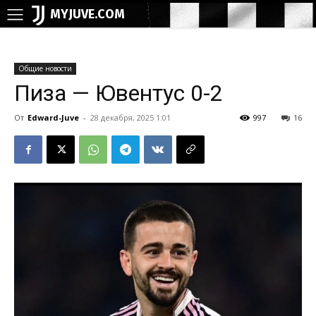
MYJUVE.COM
Общие новости
Пиза — Ювентус 0-2
От
Edward-Juve
-
28 декабря, 2025 1:01
997
16