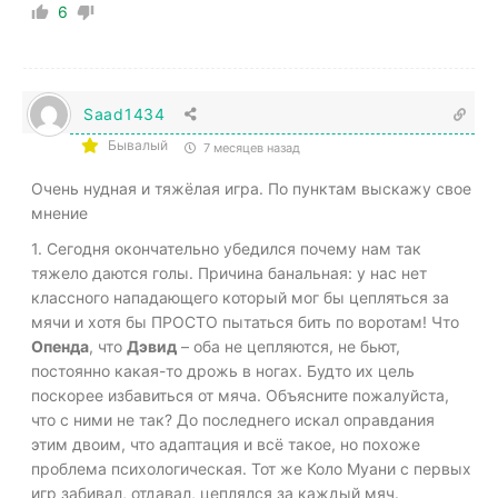
6
Saad1434
Бывалый
7 месяцев назад
Очень нудная и тяжёлая игра. По пунктам выскажу свое
мнение
1. Сегодня окончательно убедился почему нам так
тяжело даются голы. Причина банальная: у нас нет
классного нападающего который мог бы цепляться за
мячи и хотя бы ПРОСТО пытаться бить по воротам! Что
Опенда
, что
Дэвид
– оба не цепляются, не бьют,
постоянно какая-то дрожь в ногах. Будто их цель
поскорее избавиться от мяча. Объясните пожалуйста,
что с ними не так? До последнего искал оправдания
этим двоим, что адаптация и всё такое, но похоже
проблема психологическая. Тот же Коло Муани с первых
игр забивал, отдавал, цеплялся за каждый мяч.