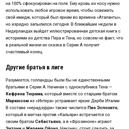
на 100% сфокусирован на поле. Ему кровь из носу нужно
использовать любое игровое время, чтобы освежить
свой имидж, который был ярким во времена «Аталанты»,
но изрядно запылился сегодня. В ближайшие недели в
Нидерландах выйдет иллюстрированная детская книга с
историями из детства Пера и Тена, но совсем не факт, что
в реальной жизни их сказка в Серии А получит
счастливый конец.
Другие братья в лиге
Разумеется, голландцы были бы не единственными
братьями в Серии А. Начиная с одноклубника Тена —
Кефрена Тюрама
, который вместе со старшим братом
Маркюсом
из «Интера» устраивает яркие Дерби Италии.
В составе «нерадзурри» также числится
Пио Эспозито
,
который в матчах против «Кальяри» встречается со
своим братом
Себастьяно
, а в «Фрозиноне» играют
Энтони
и
Жереми Ойоно
. Наконец, стоит следить за