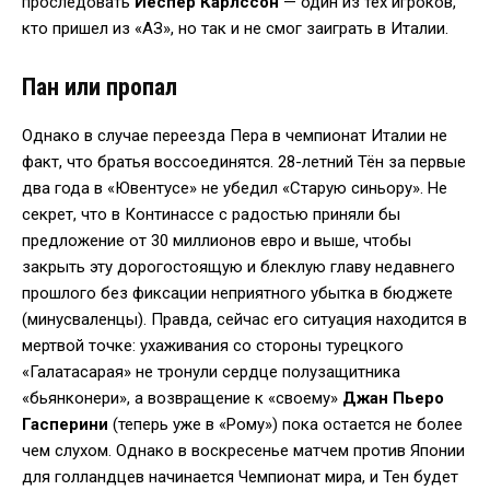
проследовать
Йеспер Карлссон
— один из тех игроков,
кто пришел из «АЗ», но так и не смог заиграть в Италии.
Пан или пропал
Однако в случае переезда Пера в чемпионат Италии не
факт, что братья воссоединятся. 28-летний Тён за первые
два года в «Ювентусе» не убедил «Старую синьору». Не
секрет, что в Континассе с радостью приняли бы
предложение от 30 миллионов евро и выше, чтобы
закрыть эту дорогостоящую и блеклую главу недавнего
прошлого без фиксации неприятного убытка в бюджете
(минусваленцы). Правда, сейчас его ситуация находится в
мертвой точке: ухаживания со стороны турецкого
«Галатасарая» не тронули сердце полузащитника
«бьянконери», а возвращение к «своему»
Джан Пьеро
Гасперини
(теперь уже в «Рому») пока остается не более
чем слухом. Однако в воскресенье матчем против Японии
для голландцев начинается Чемпионат мира, и Тен будет