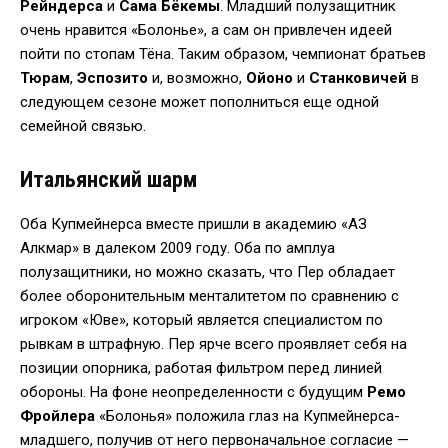
Рейндерса
и
Сама Бёкемы
. Младший полузащитник
очень нравится «Болонье», а сам он привлечен идеей
пойти по стопам Тёна. Таким образом, чемпионат братьев
Тюрам
,
Эспозито
и, возможно,
Ойоно
и
Станковичей
в
следующем сезоне может пополниться еще одной
семейной связью.
Итальянский шарм
Оба Купмейнерса вместе пришли в академию «АЗ
Алкмар» в далеком 2009 году. Оба по амплуа
полузащитники, но можно сказать, что Пер обладает
более оборонительным менталитетом по сравнению с
игроком «Юве», который является специалистом по
рывкам в штрафную. Пер ярче всего проявляет себя на
позиции опорника, работая фильтром перед линией
обороны. На фоне неопределенности с будущим
Ремо
Фройлера
«Болонья» положила глаз на Купмейнерса-
младшего, получив от него первоначальное согласие —