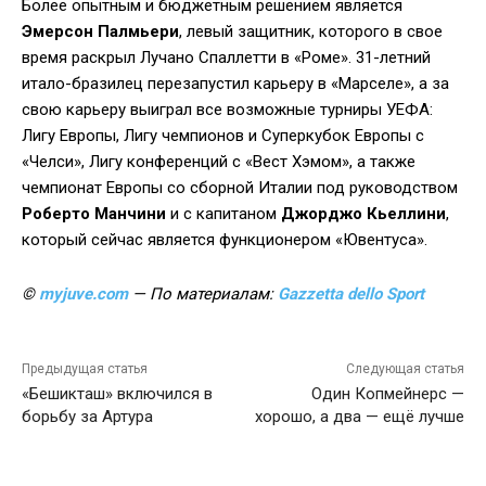
Более опытным и бюджетным решением является
Эмерсон Палмьери
, левый защитник, которого в свое
время раскрыл Лучано Спаллетти в «Роме». 31-летний
итало-бразилец перезапустил карьеру в «Марселе», а за
свою карьеру выиграл все возможные турниры УЕФА:
Лигу Европы, Лигу чемпионов и Суперкубок Европы с
«Челси», Лигу конференций с «Вест Хэмом», а также
чемпионат Европы со сборной Италии под руководством
Роберто Манчини
и с капитаном
Джорджо Кьеллини
,
который сейчас является функционером «Ювентуса».
©
myjuve.com
— По материалам:
Gazzetta dello Sport
Предыдущая статья
Следующая статья
«Бешикташ» включился в
Один Копмейнерс —
борьбу за Артура
хорошо, а два — ещё лучше