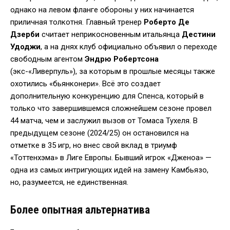
однако на левом фланге обороны у них начинается
приличная толкотня. Главный тренер
Роберто Де
Дзерби
считает неприкосновенным итальянца
Дестини
Удоджи
, а на днях клуб официально объявил о переходе
свободным агентом
Эндрю Робертсона
(экс-«Ливерпуль»), за которым в прошлые месяцы также
охотились «бьянконери». Всё это создает
дополнительную конкуренцию для Спенса, который в
только что завершившемся сложнейшем сезоне провел
44 матча, чем и заслужил вызов от Томаса Тухеля. В
предыдущем сезоне (2024/25) он остановился на
отметке в 35 игр, но внес свой вклад в триумф
«Тоттенхэма» в Лиге Европы. Бывший игрок «Дженоа» —
одна из самых интригующих идей на замену Камбьязо,
но, разумеется, не единственная.
Более опытная альтернатива