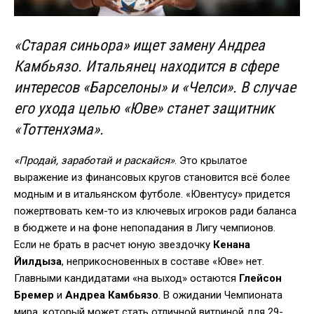
«Старая синьора» ищет замену Андреа
Камбьязо. Итальянец находится в сфере
интересов «Барселоны» и «Челси». В случае
его ухода целью «Юве» станет защитник
«Тоттенхэма».
«Продай, заработай и раскайся»
. Это крылатое
выражение из финансовых кругов становится всё более
модным и в итальянском футболе. «Ювентусу» придется
пожертвовать кем-то из ключевых игроков ради баланса
в бюджете и на фоне непопадания в Лигу чемпионов.
Если не брать в расчет юную звездочку
Кенана
Йилдыза
, неприкосновенных в составе «Юве» нет.
Главными кандидатами «на выход» остаются
Глейсон
Бремер
и
Андреа Камбьязо
. В ожидании Чемпионата
мира, который может стать отличной витриной для 29-