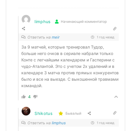
limphus
Начинающий комментатор
Ответить на
meir
1 год назад
За 9 матчей, которые тренировал Тудор,
больше него очков в сериале набрали только
Конте с легчайшим календарем и Гасперини с
чудо-Аталантой. Это с учетом 2х удалений и в
календаре 3 матча против прямых конкурентов
было и все на выезде. С выкошенной травмами
командой.
4
Shikotus
Бывалый
Ответить на
limphus
1 год назад