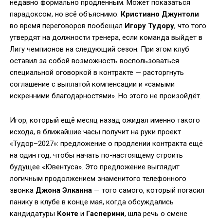
недавно формально продлённым. Может показаться
парадоксом, но всё объяснимо:
Кристиано Джунтоли
во время переговоров пообещал
Игору Тудору
, что того
утвердят на должности тренера, если команда выйдет в
Лигу чемпионов на следующий сезон. При этом клуб
оставил за собой возможность воспользоваться
специальной оговоркой в контракте — расторгнуть
соглашение с выплатой компенсации и «самыми
искренними благодарностями». Но этого не произойдёт.
Игор, который ещё месяц назад ожидал именно такого
исхода, в ближайшие часы получит на руки проект
«Тудор–2027»: предложение о продлении контракта ещё
на один год, чтобы начать по-настоящему строить
будущее «Ювентуса». Это предложение выглядит
логичным продолжением знаменитого телефонного
звонка
Джона Элканна
— того самого, который погасил
панику в клубе в конце мая, когда обсуждались
кандидатуры
Конте
и
Гасперини
, шла речь о смене