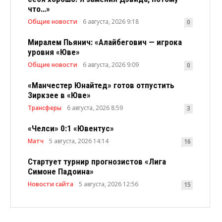
что…»
Общие новости
6 августа, 2026 9:18
0
Миралем Пьянич: «Алайбегович — игрока
уровня «Юве»
Общие новости
6 августа, 2026 9:09
0
«Манчестер Юнайтед» готов отпустить
Зиркзее в «Юве»
Трансферы
6 августа, 2026 8:59
3
«Челси» 0:1 «Ювентус»
Матч
5 августа, 2026 14:14
16
Стартует турнир прогнозистов «Лига
Симоне Падоина»
Новости сайта
5 августа, 2026 12:56
15