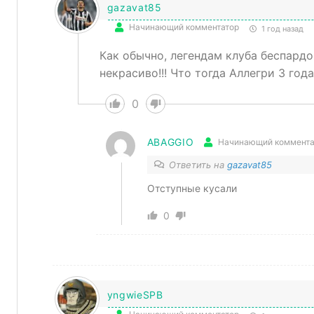
gazavat85
Начинающий комментатор
1 год назад
Как обычно, легендам клуба беспардо
некрасиво!!! Что тогда Аллегри 3 год
0
ABAGGIO
Начинающий коммента
Ответить на
gazavat85
Отступные кусали
0
yngwieSPB