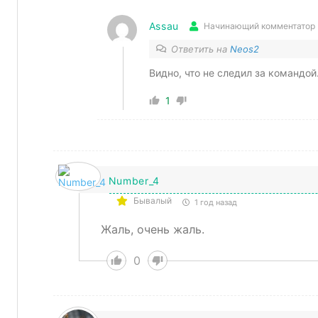
Assau
Начинающий комментатор
Ответить на
Neos2
Видно, что не следил за командо
1
Number_4
Бывалый
1 год назад
Жаль, очень жаль.
0