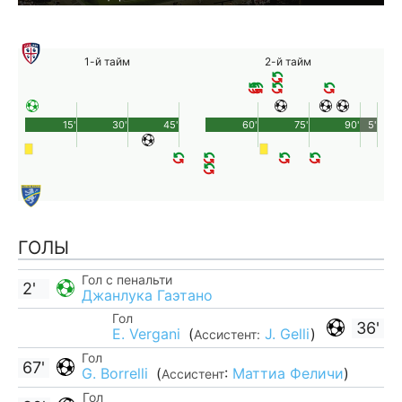
1-й тайм
2-й тайм
15'
30'
45'
60'
75'
90'
5'
ГОЛЫ
Гол с пенальти
2'
Джанлука Гаэтано
Гол
36'
E. Vergani
(
J. Gelli
)
Ассистент:
Гол
67'
G. Borrelli
(
:
Маттиа Феличи
)
Ассистент
Гол