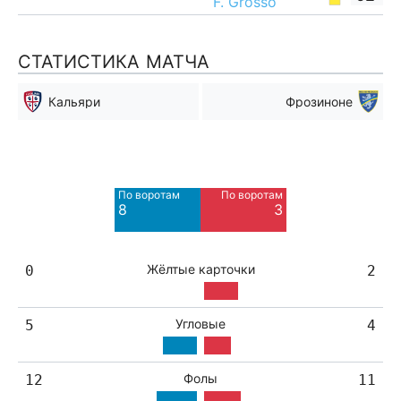
F. Grosso
СТАТИСТИКА МАТЧА
Кальяри
Фрозиноне
Мимо ворот
Мимо ворот
4
10
По воротам
По воротам
Blocked
Blocked
8
3
4
3
Жёлтые карточки
0
2
Угловые
5
4
Фолы
12
11