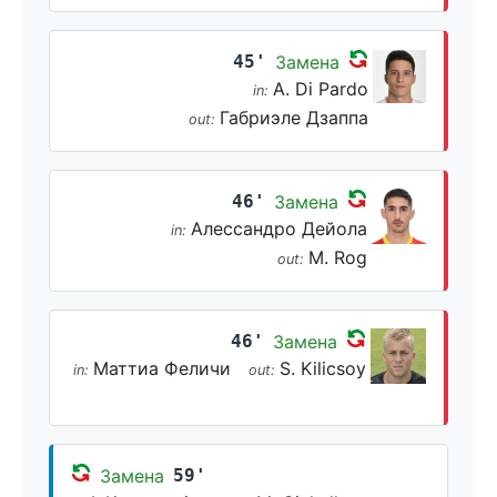
45'
Замена
A. Di Pardo
in:
Габриэле Дзаппа
out:
46'
Замена
Алессандро Дейола
in:
M. Rog
out:
46'
Замена
Маттиа Феличи
S. Kilicsoy
in:
out:
Замена
59'