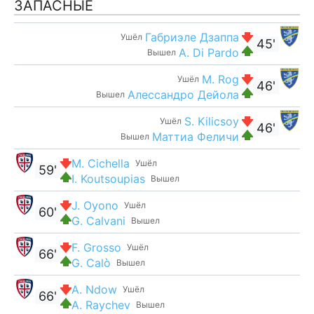
ЗАПАСНЫЕ
Габриэле Дзаппа
Ушёл
45'
A. Di Pardo
Вышел
M. Rog
Ушёл
46'
Алессандро Дейола
Вышел
S. Kilicsoy
Ушёл
46'
Маттиа Феличи
Вышел
M. Cichella
Ушёл
59'
I. Koutsoupias
Вышел
J. Oyono
Ушёл
60'
G. Calvani
Вышел
F. Grosso
Ушёл
66'
G. Calò
Вышел
A. Ndow
Ушёл
66'
A. Raychev
Вышел