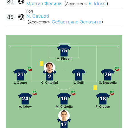
80'
Маттиа Феличи
(
:
R. Idrissi
)
Ассистент
Гол
N. Cavuoti
85'
(
:
Себастьяно Эспозито
)
Ассистент
75
M. Pisseri
21
6
79
2
J. Oyono
G. Cittadini
J. Gelli
G. Bracaglia
24
16
18
A. Ndow
M. Cichella
F. Grosso
17