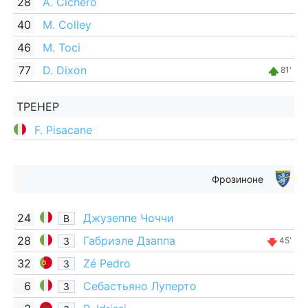
28
A. Cichero
40
M. Colley
46
M. Toci
77
D. Dixon
81'
ТРЕНЕР
F. Pisacane
Фрозиноне
24
Джузеппе Чоччи
В
28
Габриэле Дзаппа
З
45'
32
Zé Pedro
З
6
Себастьяно Луперто
З