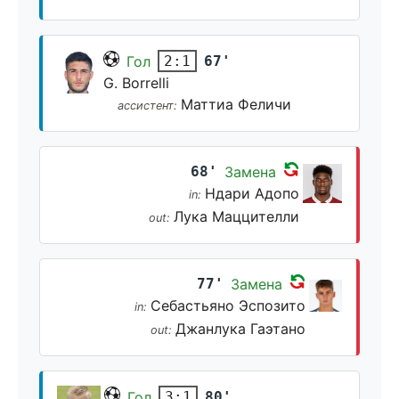
Гол
67'
2:1
G. Borrelli
Маттиа Феличи
ассистент:
68'
Замена
Ндари Адопо
in:
Лука Маццителли
out:
77'
Замена
Себастьяно Эспозито
in:
Джанлука Гаэтано
out:
Гол
80'
3:1