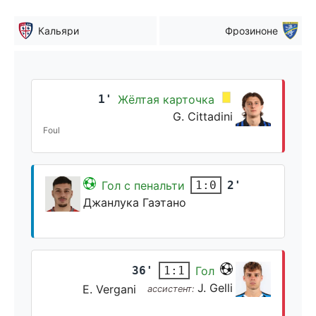
Кальяри
Фрозиноне
1'
Жёлтая карточка
G. Cittadini
Foul
Гол с пенальти
2'
1:0
Джанлука Гаэтано
36'
Гол
1:1
J. Gelli
E. Vergani
ассистент: