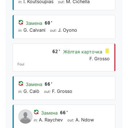
I. Koutsoupias
M. Cichella
in:
out:
Замена
60'
G. Calvani
J. Oyono
in:
out:
62'
Жёлтая карточка
F. Grosso
Foul
Замена
66'
G. Calò
F. Grosso
in:
out:
Замена
66'
A. Raychev
A. Ndow
in:
out: