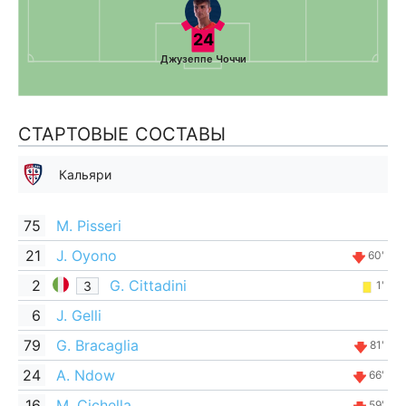
24
Джузеппе Чоччи
СТАРТОВЫЕ СОСТАВЫ
Кальяри
75
M. Pisseri
21
J. Oyono
60'
2
G. Cittadini
З
1'
6
J. Gelli
79
G. Bracaglia
81'
24
A. Ndow
66'
16
M. Cichella
59'