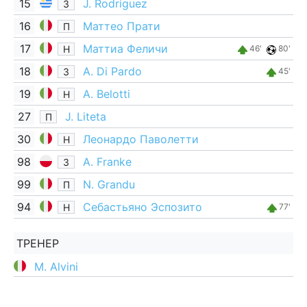
15
J. Rodríguez
З
16
Маттео Прати
П
17
Маттиа Феличи
Н
46'
80'
18
A. Di Pardo
З
45'
19
A. Belotti
Н
27
J. Liteta
П
30
Леонардо Паволетти
Н
98
A. Franke
З
99
N. Grandu
П
94
Себастьяно Эспозито
Н
77'
ТРЕНЕР
M. Alvini