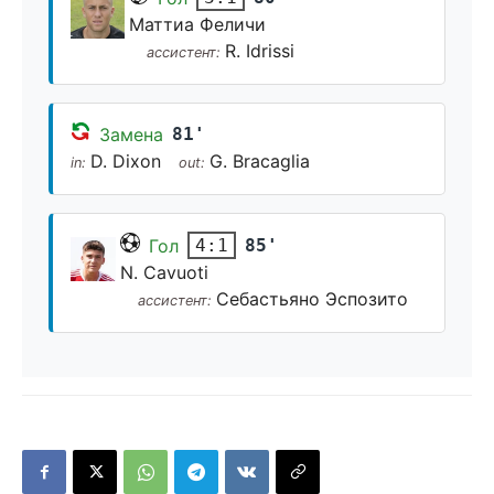
Маттиа Феличи
R. Idrissi
ассистент:
Замена
81'
D. Dixon
G. Bracaglia
in:
out:
Гол
85'
4:1
N. Cavuoti
Себастьяно Эспозито
ассистент: