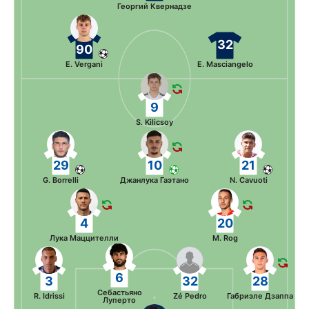
Георгий Квернадзе
32
90
E. Vergani
E. Masciangelo
9
S. Kilicsoy
29
10
21
G. Borrelli
Джанлука Гаэтано
N. Cavuoti
4
20
Лука Маццителли
M. Rog
6
3
32
28
Себастьяно
R. Idrissi
Zé Pedro
Габриэле Дзаппа
Луперто