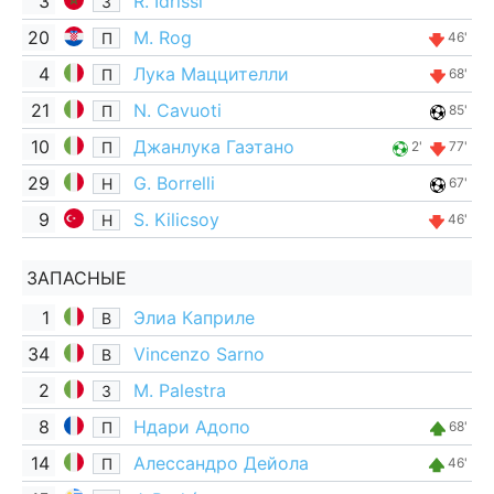
3
R. Idrissi
З
20
M. Rog
П
46'
4
Лука Маццителли
П
68'
21
N. Cavuoti
П
85'
10
Джанлука Гаэтано
П
2'
77'
29
G. Borrelli
Н
67'
9
S. Kilicsoy
Н
46'
ЗАПАСНЫЕ
1
Элиа Каприле
В
34
Vincenzo Sarno
В
2
M. Palestra
З
8
Ндари Адопо
П
68'
14
Алессандро Дейола
П
46'