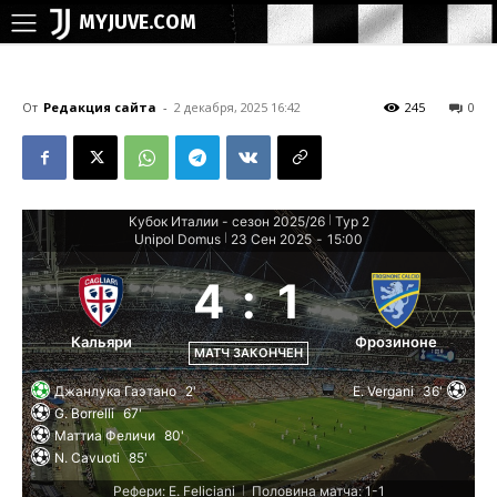
MYJUVE.COM
От
Редакция сайта
-
2 декабря, 2025 16:42
245
0
Кубок Италии - сезон 2025/26
Тур 2
|
Unipol Domus
23 Сен 2025
-
15:00
|
4
:
1
Кальяри
Фрозиноне
МАТЧ ЗАКОНЧЕН
Джанлука Гаэтано
2'
E. Vergani
36'
G. Borrelli
67'
Маттиа Феличи
80'
N. Cavuoti
85'
Рефери: E. Feliciani
Половина матча: 1-1
|