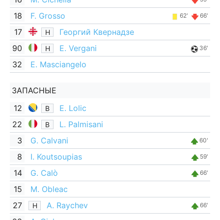
18
F. Grosso
62'
66'
17
Георгий Квернадзе
Н
90
E. Vergani
Н
36'
32
E. Masciangelo
ЗАПАСНЫЕ
12
E. Lolic
В
22
L. Palmisani
В
3
G. Calvani
60'
8
I. Koutsoupias
59'
14
G. Calò
66'
15
M. Obleac
27
A. Raychev
Н
66'