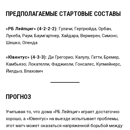
ПРЕДПОЛАГАЕМЫЕ СТАРТОВЫЕ СОСТАВЫ
«РБ Лейпциг» (4-2-2-2):
Гулачи; Гертрюйда, Орбан,
Лукеба, Раум; Баумгартнер, Хайдара, Вермерен, Симонс;
Шешко, Опенда
«Ювентус» (4-3-3):
Ди Грегорио; Калулу, Гатти, Бремер,
Камбьязо; Локателли, Фаджиоли; Гонсалес, Купмейнерс,
Йилдыз; Влахович
ПРОГНОЗ
Учитывая то, что дома «РБ Лейпциг» играет достаточно
хорошо, а «Ювентус» на выезде испытывает проблемы,
этот матч может оказаться напряженной борьбой между