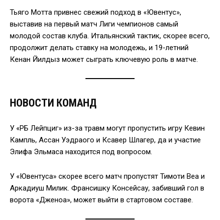
Тьяго Мотта привнес свежий подход в «Ювентус»,
выставив на первый матч Лиги чемпионов самый
молодой состав клуба. Итальянский тактик, скорее всего,
продолжит делать ставку на молодежь, и 19-летний
Кенан Йилдыз может сыграть ключевую роль в матче.
НОВОСТИ КОМАНД
У «РБ Лейпциг» из-за травм могут пропустить игру Кевин
Кампль, Ассан Уэдраого и Ксавер Шлагер, да и участие
Элифа Эльмаса находится под вопросом.
У «Ювентуса» скорее всего матч пропустят Тимоти Веа и
Аркадиуш Милик. Франсишку Консейсау, забивший гол в
ворота «Дженоа», может выйти в стартовом составе.