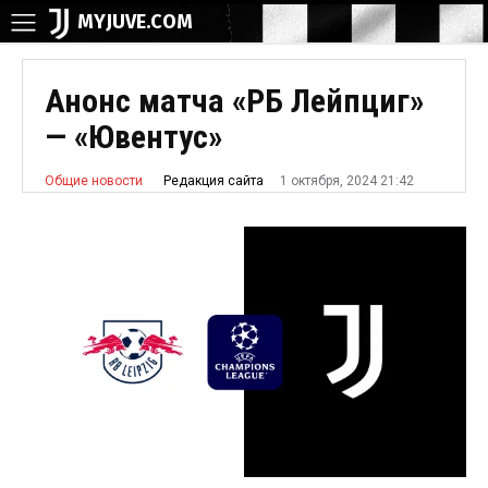
MYJUVE.COM
Анонс матча «РБ Лейпциг»
— «Ювентус»
1 октября, 2024 21:42
Редакция сайта
Общие новости