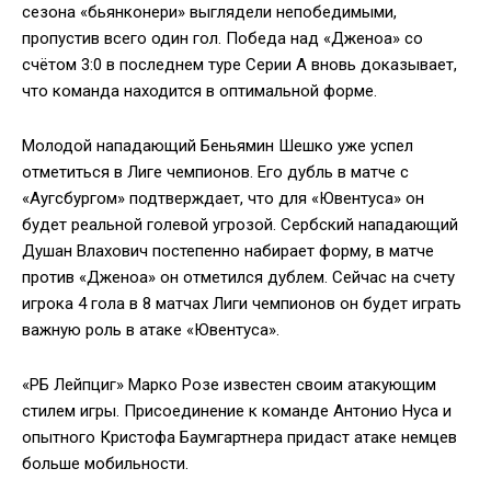
сезона «бьянконери» выглядели непобедимыми,
пропустив всего один гол. Победа над «Дженоа» со
счётом 3:0 в последнем туре Серии А вновь доказывает,
что команда находится в оптимальной форме.
Молодой нападающий Беньямин Шешко уже успел
отметиться в Лиге чемпионов. Его дубль в матче с
«Аугсбургом» подтверждает, что для «Ювентуса» он
будет реальной голевой угрозой. Сербский нападающий
Душан Влахович постепенно набирает форму, в матче
против «Дженоа» он отметился дублем. Сейчас на счету
игрока 4 гола в 8 матчах Лиги чемпионов он будет играть
важную роль в атаке «Ювентуса».
«РБ Лейпциг» Марко Розе известен своим атакующим
стилем игры. Присоединение к команде Антонио Нуса и
опытного Кристофа Баумгартнера придаст атаке немцев
больше мобильности.