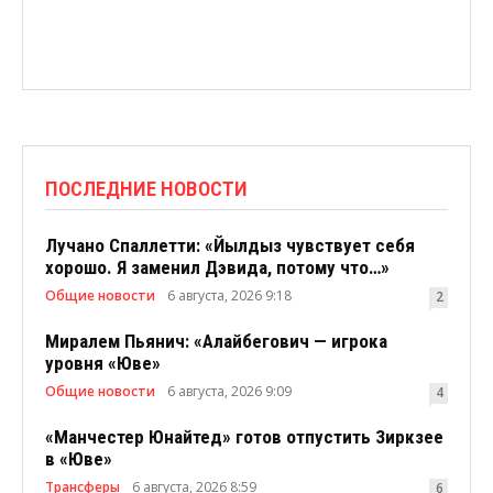
ПОСЛЕДНИЕ НОВОСТИ
Лучано Спаллетти: «Йылдыз чувствует себя
хорошо. Я заменил Дэвида, потому что…»
Общие новости
6 августа, 2026 9:18
2
Миралем Пьянич: «Алайбегович — игрока
уровня «Юве»
Общие новости
6 августа, 2026 9:09
4
«Манчестер Юнайтед» готов отпустить Зиркзее
в «Юве»
Трансферы
6 августа, 2026 8:59
6