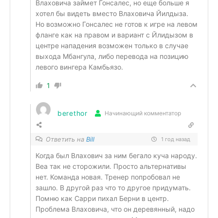
Влаховича займет Гонсалес, но еще больше я
хотел бы видеть вместо Влаховича Йилдыза.
Но возможно Гонсалес не готов к игре на левом
фланге как на правом и вариант с Йлидызом в
центре нападения возможен только в случае
выхода Мбангула, либо перевода на позицию
левого вингера Камбьязо.
1
berethor
Начинающий комментатор
Ответить на
Bill
1 год назад
Когда был Влахович за ним бегало куча народу.
Веа так не сторожили. Просто альтернативы
нет. Команда новая. Тренер попробовал не
зашло. В другой раз что то другое придумать.
Помню как Сарри пихал Берни в центр.
Проблема Влаховича, что он деревянный, надо