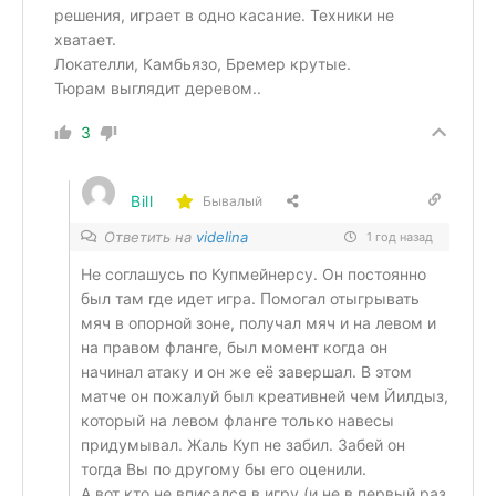
решения, играет в одно касание. Техники не
хватает.
Локателли, Камбьязо, Бремер крутые.
Тюрам выглядит деревом..
3
Bill
Бывалый
Ответить на
videlina
1 год назад
Не соглашусь по Купмейнерсу. Он постоянно
был там где идет игра. Помогал отыгрывать
мяч в опорной зоне, получал мяч и на левом и
на правом фланге, был момент когда он
начинал атаку и он же её завершал. В этом
матче он пожалуй был креативней чем Йилдыз,
который на левом фланге только навесы
придумывал. Жаль Куп не забил. Забей он
тогда Вы по другому бы его оценили.
А вот кто не вписался в игру (и не в первый раз