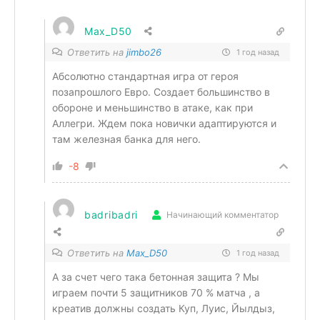
Max_D50
Ответить на
jimbo26
1 год назад
Абсолютно стандартная игра от героя
позапрошлого Евро. Создает большинство в
обороне и меньшинство в атаке, как при
Аллегри. Ждем пока новички адаптируются и
там железная банка для него.
-8
badribadri
Начинающий комментатор
Ответить на
Max_D50
1 год назад
А за счет чего така бетонная защита ? Мы
играем почти 5 защитников 70 % матча , а
креатив должны создать Куп, Луис, Йылдыз,