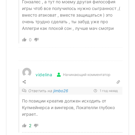
Гонзалес , а тут по моему другая философия
игры чтоб все получилось нужно сыгранност ,(
вместо атаковат , вместе защищаться ) это
очень трудно сделать , ты забуд уже про
Аллегри как плохой сон , лучше мач смотри
0
videlina
Начинающий комментатор
Ответить на
jimbo26
1 год назад
По позиции креатив должен исходить от
Купмейнерса и вингеров, Локателли глубоко
играет..
2