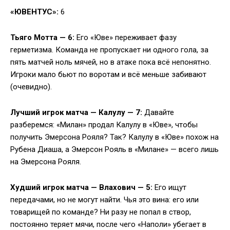
«ЮВЕНТУС»:
6
Тьяго Мотта — 6:
Его «Юве» переживает фазу
герметизма. Команда не пропускает ни одного гола, за
пять матчей ноль мячей, но в атаке пока всё непонятно.
Игроки мало бьют по воротам и всё меньше забивают
(очевидно).
Лучший игрок матча — Калулу — 7:
Давайте
разберемся: «Милан» продал Калулу в «Юве», чтобы
получить Эмерсона Рояля? Так? Калулу в «Юве» похож на
Рубена Диаша, а Эмерсон Рояль в «Милане» — всего лишь
на Эмерсона Рояля.
Худший игрок матча — Влахович — 5:
Его ищут
передачами, но не могут найти. Чья это вина: его или
товарищей по команде? Ни разу не попал в створ,
постоянно теряет мячи, после чего «Наполи» убегает в