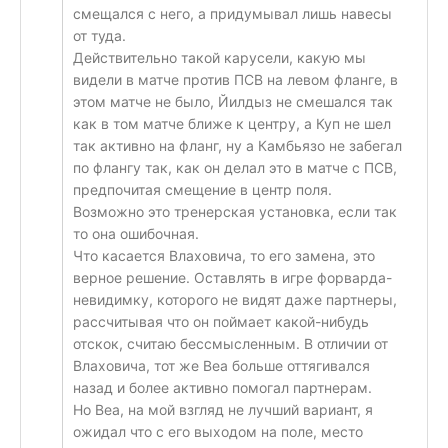
смещался с него, а придумывал лишь навесы
от туда.
Действительно такой карусели, какую мы
видели в матче против ПСВ на левом фланге, в
этом матче не было, Йилдыз не смешался так
как в том матче ближе к центру, а Куп не шел
так активно на фланг, ну а Камбьязо не забегал
по флангу так, как он делал это в матче с ПСВ,
предпочитая смещение в центр поля.
Возможно это тренерская установка, если так
то она ошибочная.
Что касается Влаховича, то его замена, это
верное решение. Оставлять в игре форварда-
невидимку, которого не видят даже партнеры,
рассчитывая что он поймает какой-нибудь
отскок, считаю бессмысленным. В отличии от
Влаховича, тот же Веа больше оттягивался
назад и более активно помогал партнерам.
Но Веа, на мой взгляд не лучший вариант, я
ожидал что с его выходом на поле, место