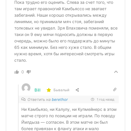
Пока трудно его оценить. Слева за счет того, что
там играет правоногий Камбьяссо не зватает
забеганий. Наши хорошо открывались между
линиями, но принимали мяч стоя, забеганий
толковых не увидел. Зря Влаховича поменяли, все
таки он 9 ему мячи подносить должны в первую
очередь, можно было его поддержать до минуты
65 как минимум. Без него хуже стало. В общем
нужно время, хотя бы интересней смотреть игры
стало.
0
Bill
Бывалый
Ответить на
berethor
1 год назад
Ни Камбьязо, ни Калулу, ни Купмейнерс в этом
матче строго по позиции не играли. По поводу
Йилдыза — согласен. В этом матче он был
более привязан к флангу атаки и мало