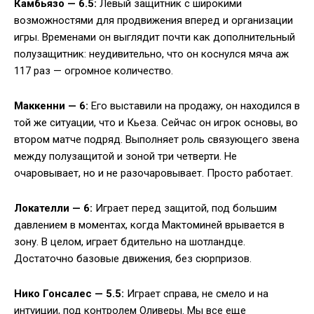
Камбьязо — 6.5:
Левый защитник с широкими
возможностями для продвижения вперед и организации
игры. Временами он выглядит почти как дополнительный
полузащитник: неудивительно, что он коснулся мяча аж
117 раз — огромное количество.
Маккенни — 6:
Его выставили на продажу, он находился в
той же ситуации, что и Кьеза. Сейчас он игрок основы, во
втором матче подряд. Выполняет роль связующего звена
между полузащитой и зоной три четверти. Не
очаровывает, но и не разочаровывает. Просто работает.
Локателли — 6:
Играет перед защитой, под большим
давлением в моментах, когда Мактоминей врывается в
зону. В целом, играет бдительно на шотландце.
Достаточно базовые движения, без сюрпризов.
Нико Гонсалес — 5.5:
Играет справа, не смело и на
интуиции, под контролем Оливеры. Мы все еще