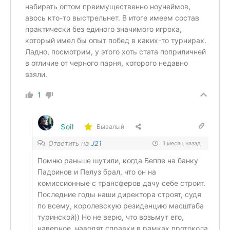
набирать оптом преимущественно ноунеймов,
авось кто-то выстрельнет. В итоге имеем состав
практически без единого значимого игрока,
который имел бы опыт побед в каких-то турнирах.
Ладно, посмотрим, у этого хоть стата поприличней
в отличие от черного парня, которого недавно
взяли.
1
Soil
Бывалый
Ответить на
J21
1 месяц назад
Помню раньше шутили, когда Беппе на банку
Падоинов и Пелуз брал, что он на
комиссионные с трансферов дачу себе строит.
Последние годы наши директора строят, судя
по всему, королевскую резиденцию масштаба
туринской)) Но не верю, что возьмут его,
наверное, наводят справки в рамках протокола