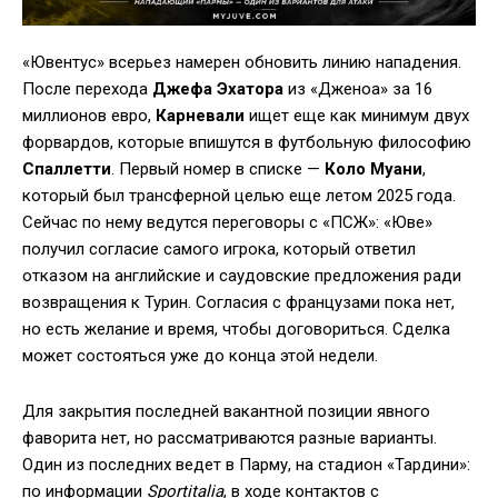
«Ювентус» всерьез намерен обновить линию нападения.
После перехода
Джефа Эхатора
из «Дженоа» за 16
миллионов евро,
Карневали
ищет еще как минимум двух
форвардов, которые впишутся в футбольную философию
Спаллетти
. Первый номер в списке —
Коло Муани
,
который был трансферной целью еще летом 2025 года.
Сейчас по нему ведутся переговоры с «ПСЖ»: «Юве»
получил согласие самого игрока, который ответил
отказом на английские и саудовские предложения ради
возвращения к Турин. Согласия с французами пока нет,
но есть желание и время, чтобы договориться. Сделка
может состояться уже до конца этой недели.
Для закрытия последней вакантной позиции явного
фаворита нет, но рассматриваются разные варианты.
Один из последних ведет в Парму, на стадион «Тардини»:
по информации
Sportitalia
, в ходе контактов с