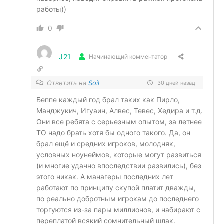
работы))
0
J21
Начинающий комментатор
Ответить на
Soil
30 дней назад
Беппе каждый год брал таких как Пирло,
Манджукич, Игуаин, Алвес, Тевес, Хедира и т.д.
Они все ребята с серьезным опытом, з
а летнее
ТО надо брать хотя бы одного такого
. Да, он
брал ещё и средних игроков, молодняк,
условных ноунеймов, которые могут развиться
(и многие удачно впоследствии развились), без
этого никак. А манагеры последних лет
работают по принципу скупой платит дважды,
по реально добротным игрокам до последнего
торгуются из-за пары миллионов, и набирают с
переплатой всякий сомнительный шлак.