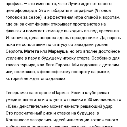
профиль — это именно то, чего Лучио ждет от своего
центрфорварда. Это и габариты в штрафной (9 голов
головой за сезон), и эффективная игра спиной к воротам,
где он за счет физики открывает пространство на
флангах и помогает команде выходить из-под прессинга.
И, конечно, цена вопроса здесь гораздо ниже. Да, парень
пока не сопоставим по статусу со звездами уровня
Сёрлота,
Матета
или
Мармуша
, но это вполне достойное
усиление в пару к будущему игроку старта. Особенно для
такого турнира, как Лига Европы. Мы подошли к деталям
или, возможно, к философскому повороту на рынке,
который не ждет опоздавших.
Теперь мяч на стороне «Пармы». Если в клубе решат
умерить аппетиты и отступят от планки в 30 миллионов, то
«Юве» действительно может нанести решающий удар.
Это просчитанный риск и ставка на будущее: в
Континассе загорелись идеей инвестиции «отложенного
действия» — подписать вексель сегодня, а обналичить