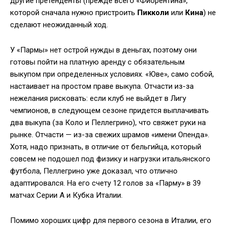
другие претенденты (прежде всего «Фиорентина»,
которой сначала нужно пристроить
Пикколи
или
Кина
) не
сделают неожиданный ход.
У «Пармы» нет острой нужды в деньгах, поэтому они
готовы пойти на платную аренду с обязательным
выкупом при определенных условиях. «Юве», само собой,
настаивает на простом праве выкупа. Отчасти из-за
нежелания рисковать: если клуб не выйдет в Лигу
чемпионов, в следующем сезоне придется выплачивать
два выкупа (за Коло и Пеллегрино), что свяжет руки на
рынке. Отчасти — из-за свежих шрамов «имени Опенда».
Хотя, надо признать, в отличие от бельгийца, который
совсем не подошел под физику и нагрузки итальянского
футбола, Пеллегрино уже доказал, что отлично
адаптировался. На его счету 12 голов за «Парму» в 39
матчах Серии А и Кубка Италии.
Помимо хороших цифр для первого сезона в Италии, его