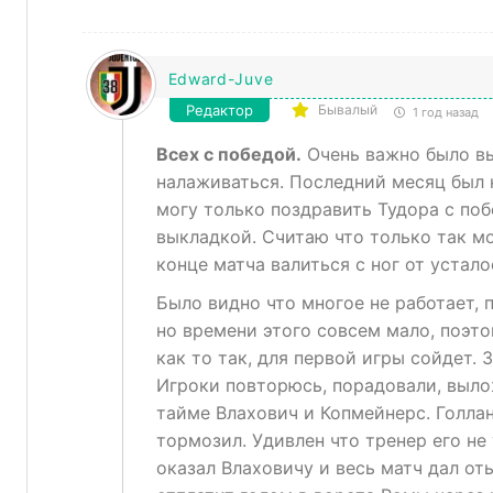
Edward-Juve
Редактор
Бывалый
1 год назад
Всех с победой.
Очень важно было вы
налаживаться. Последний месяц был 
могу только поздравить Тудора с по
выкладкой. Считаю что только так мо
конце матча валиться с ног от устало
Было видно что многое не работает, 
но времени этого совсем мало, поэт
как то так, для первой игры сойдет. 
Игроки повторюсь, порадовали, выло
тайме Влахович и Копмейнерс. Голлан
тормозил. Удивлен что тренер его не
оказал Влаховичу и весь матч дал оты