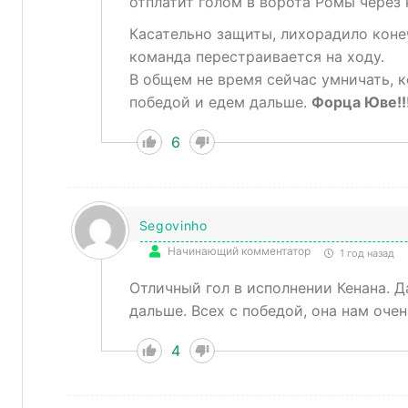
отплатит голом в ворота Ромы через 
Касательно защиты, лихорадило конечн
команда перестраивается на ходу.
В общем не время сейчас умничать, к
победой и едем дальше.
Форца Юве!!
6
Segovinho
Начинающий комментатор
1 год назад
Отличный гол в исполнении Кенана. Д
дальше. Всех с победой, она нам очен
4