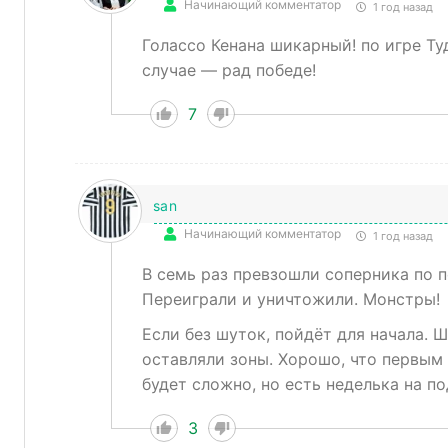
Начинающий комментатор
1 год назад
Голассо Кенана шикарный! по игре Ту
случае — рад победе!
7
san
Начинающий комментатор
1 год назад
В семь раз превзошли соперника по 
Переиграли и уничтожили. Монстры!
Если без шуток, пойдёт для начала. 
оставляли зоны. Хорошо, что первым
будет сложно, но есть неделька на по
3