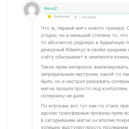
Neos2
Бывалый
1 год назад
Что ж, первый матч нового тренера.
угодно, но в меньшей степени то, чт
то абсолютно рядовую и будничную по
дежурный Ювентус в своём среднем с
счёту обыгрывает в чемпионте коман
Такое прям интересно анализировать
запредельным настроем, какой-то па
было, но и настроя разорвать соперн
матча прошла просто под контролем,
сопернику не дали.
По игрокам, вот тут как-то стало при
адские трансферные провалы прям вот
в сегодняшнем матче он вполне понра
успешно выступил просто последним 