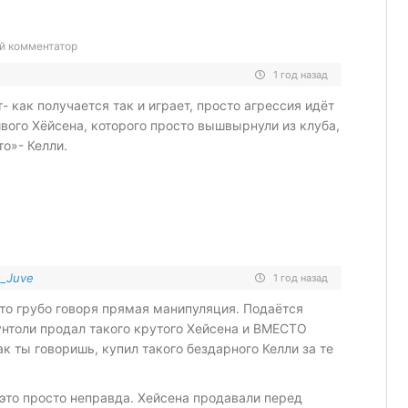
 комментатор
1 год назад
т- как получается так и играет, просто агрессия идёт
вого Хёйсена, которого просто вышвырнули из клуба,
то»- Келли.
o_Juve
1 год назад
это грубо говоря прямая манипуляция. Подаётся
унтоли продал такого крутого Хейсена и ВМЕСТО
ак ты говоришь, купил такого бездарного Келли за те
 это просто неправда. Хейсена продавали перед