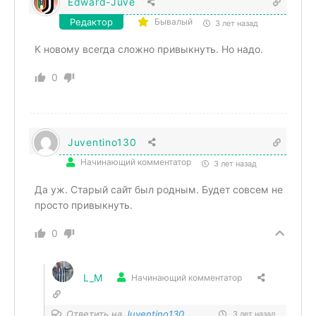
Edward-Juve
Редактор
Бывалый
3 лет назад
К новому всегда сложно привыкнуть. Но надо.
0
Juventino130
Начинающий комментатор
3 лет назад
Да уж. Старый сайт был родным. Будет совсем не
просто привыкнуть.
0
L_M
Начинающий комментатор
Ответить на
Juventino130
3 лет назад