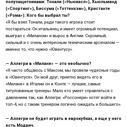
полузащитниками: Тонали («Ньюкасл»), Хьюльманд
(«Спортинг»), Биссума («Тоттенхэм»), Кристанте
(«Рома»). Кого бы выбрал ты?
«Я бы взял Тонали, ради такого игрока стоит
постараться. Он итальянец и имеет огромный потенциал,
выиграл с «Миланом» и вырос в Англии. Скромный,
сильный и с очень интересным техническим арсеналом —
именно то, что нужно «Ювентусу».
— Аллегри в «Милане» — это необычно?
«Я часто общаюсь с Максом, мы провели чудесные годы
в «Ювентусе». Он мой друг, приятно видеть его в
«Милане»: в Италии он и Конте — лучшие, самые
титулованные тренеры. Мало кто умеет справляться с
давлением так, как Аллегри. «Россонери» хотят войти в
топ-4, но с таким тренером логично ожидать и большего».
— Аллегри не будет играть в еврокубках, а еще у него
есть Модрич.