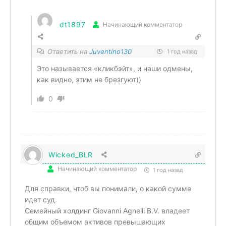
dt1897
Начинающий комментатор
Ответить на
Juventino130
1 год назад
Это называется «кликбэйт», и наши одмены,
как видно, этим не брезгуют))
0
Wicked_BLR
Начинающий комментатор
1 год назад
Для справки, чтоб вы понимали, о какой сумме
идет суд.
Cемейный холдинг Giovanni Agnelli B.V. владеет
общим объемом активов превышающих