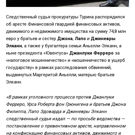
Следственный судья прокуратуры Турина распорядился
об аресте Финансовой гвардией финансовых активов,
движимого и недвижимого имущества на сумму 74,8 млн
евро у братьев и сестер
Джона
,
Лапо
и
Джиневры
Элканн
, а также у бухгалтера семьи Аньелли-Элканн, а
ныне президента «Ювентуса»
Джанлуки Ферреро
за
«налоговое мошенничество» и «мошенничество в ущерб
государству» в рамках расследования обвинений,
выдвинутых Маргеритой Аньелли, матерью братьев
Элканн.
«В рамках уголовного процесса против Джанлуки
Ферреро, Урса Роберта фон Грюнигена и братьев Джона
Филиппа, Лапо Эдоварда и Джиневры Элканн
следственный судья издал — по просьбе ведомства —
постановление о превентивном аресте, направленном
на конфискацию финансовых активов, движимого и