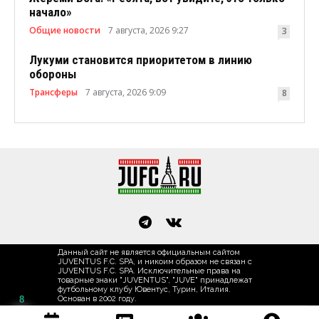
начало»
Общие новости
7 августа, 2026 9:27
3
Лукуми становится приоритетом в линию
обороны
Трансферы
7 августа, 2026 9:09
8
Данный сайт не является официальным сайтом
JUVENTUS F.C. SPA, и никоим образом не связан с
JUVENTUS F.C. SPA. Исключительные права на
товарные знаки "JUVENTUS", "JUVE" принадлежат
футбольному клубу Ювентус, Турин, Италия.
8
Основан в 2002 году.