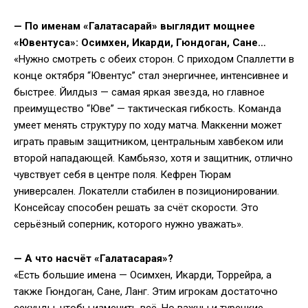
— По именам «Галатасарай» выглядит мощнее
«Ювентуса»: Осимхен, Икарди, Гюндоган, Сане…
«Нужно смотреть с обеих сторон. С приходом Спаллетти в
конце октября “Ювентус” стал энергичнее, интенсивнее и
быстрее. Йилдыз — самая яркая звезда, но главное
преимущество “Юве” — тактическая гибкость. Команда
умеет менять структуру по ходу матча. Маккенни может
играть правым защитником, центральным хавбеком или
второй нападающей. Камбьязо, хотя и защитник, отлично
чувствует себя в центре поля. Кефрен Тюрам
универсален. Локателли стабилен в позиционировании.
Консейсау способен решать за счёт скорости. Это
серьёзный соперник, которого нужно уважать».
— А что насчёт «Галатасарая»?
«Есть большие имена — Осимхен, Икарди, Торрейра, а
также Гюндоган, Сане, Ланг. Этим игрокам достаточно