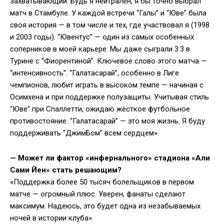
захватывающий. Будь я нейтрален, я бы точно выбрал
матч в Стамбуле. У каждой встречи “Галы” и “Юве” была
своя история — в том числе и тех, где участвовал я (1998
и 2003 годы). “Ювентус” — один из самых особенных
соперников в моей карьере. Мы даже сыграли 3:3 в
Турине с “Фиорентиной”. Ключевое слово этого матча —
“интенсивность”. “Галатасарай”, особенно в Лиге
чемпионов, любит играть в высоком темпе — начиная с
Осимхена и при поддержке полузащиты. Учитывая стиль
“Юве” при Спаллетти, ожидаю жёсткое футбольное
противостояние. “Галатасарай” — это моя жизнь. Я буду
поддерживать “ДжимБом” всем сердцем».
— Может ли фактор «инфернального» стадиона «Али
Сами Йен» стать решающим?
«Поддержка более 50 тысяч болельщиков в первом
матче — огромный плюс. Уверен, фанаты сделают
максимум. Надеюсь, это будет одна из незабываемых
ночей в истории клуба».