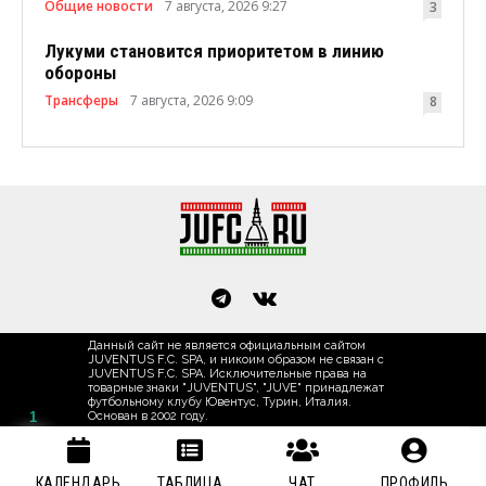
Общие новости
7 августа, 2026 9:27
3
Лукуми становится приоритетом в линию
обороны
Трансферы
7 августа, 2026 9:09
8
Данный сайт не является официальным сайтом
JUVENTUS F.C. SPA, и никоим образом не связан с
JUVENTUS F.C. SPA. Исключительные права на
товарные знаки "JUVENTUS", "JUVE" принадлежат
футбольному клубу Ювентус, Турин, Италия.
Основан в 2002 году.
1
КАЛЕНДАРЬ
ТАБЛИЦА
ЧАТ
ПРОФИЛЬ