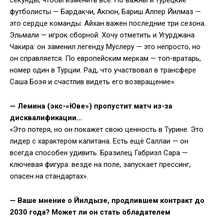
секунды, чтобы изменить всё. Но важны и турецкие
футболисты — Бардакчи, Акгюн, Бариш Алпер Йилмаз —
это сердце команды. Айхан важен последние три сезона.
Эльмали — игрок сборной. Хочу отметить и Угурджана
Чакира: он заменил легенду Муслеру — это непросто, но
он справляется. По европейским меркам — топ-вратарь,
номер один в Турции. Рад, что участвовал в трансфере
Саша Боэя и счастлив видеть его возвращение».
— Лемина (экс-«Юве») пропустит матч из-за
дисквалификации…
«Это потеря, но он покажет свою ценность в Турине. Это
лидер с характером капитана. Есть ещё Саллаи — он
всегда способен удивить. Бразилец Габриэл Сара —
ключевая фигура: везде на поле, запускает прессинг,
опасен на стандартах».
— Ваше мнение о Йилдызе, продлившем контракт до
2030 года? Может ли он стать обладателем