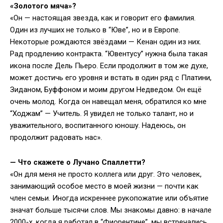
«Золотого мяча»?
«Он — настоящая звезда, как и говорит его фамилия.
Один из лучших не только в “Юве”, но и в Европе.
Некоторые рождаются звёздами — Кенан один из них.
Рад продлению контракта. “Ювентусу” нужна была такая
икона после Дель Пьеро. Если продолжит в том же духе,
может достичь его уровня и встать в один ряд с Платини,
Зиданом, Буффоном и моим другом Недведом. Он ещё
очень молод. Когда он навещал меня, обратился ко мне
“Ходжам” — Учитель. Я увидел не только талант, но и
уважительного, воспитанного юношу. Надеюсь, он
продолжит радовать нас».
— Что скажете о Лучано Спаллетти?
«Он для меня не просто коллега или друг. Это человек,
занимающий особое место в моей жизни — почти как
член семьи. Иногда искреннее рукопожатие или объятие
значат больше тысячи слов. Мы знакомы давно: в начале
2000-х, когда я работал в “Фиорентине”, мы встречались